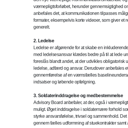
værnepligtsforløbet, herunder gennemsigtighed o
anbefales det, at kommunikationen tilpasses målgru
formater, eksempelvis korte videoer, som giver et r
generelt.
2. Ledelse
Ledelse er afgørende for at skabe en inkluderende 
med ledelsesansvar klædes bedre på til at lede u
foreslås blandt andet, at der udvikles obligatori
ledelse, adfærd og ansvar. Derudover anbefales et
gennemførelse af en værnsfælles baselineundersø
indsatser og løbende opfølgning.
3. Soldaterinddragelse og medbestemmelse
Advisory Board anbefaler, at der, også i værneplig
muligt. Øget inddragelse i soldaternære forhold som
styrke ansvarsfølelse, trivsel og sammenhold. De
gennem fælles udformning af stuekontrakter samt a