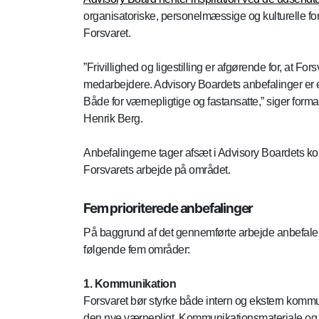
organisatoriske, personelmæssige og kulturelle forh
Forsvaret.
”Frivillighed og ligestilling er afgørende for, at F
medarbejdere. Advisory Boardets anbefalinger er et v
Både for værnepligtige og fastansatte,” siger form
Henrik Berg.
Anbefalingerne tager afsæt i Advisory Boardets 
Forsvarets arbejde på området.
Fem prioriterede anbefalinger
På baggrund af det gennemførte arbejde anbefaler 
følgende fem områder:
1. Kommunikation
Forsvaret bør styrke både intern og ekstern komm
den nye værnepligt. Kommunikationsmateriale og k