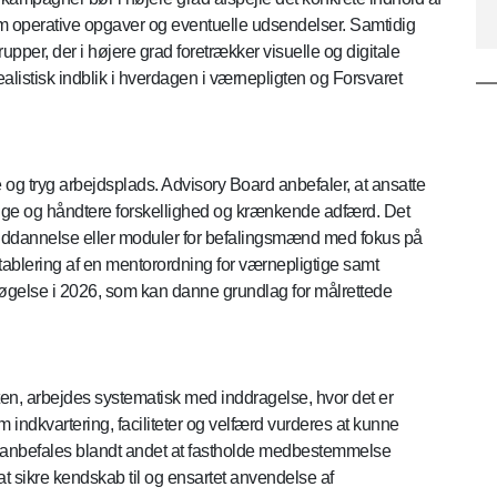
m operative opgaver og eventuelle udsendelser. Samtidig
pper, der i højere grad foretrækker visuelle og digitale
ealistisk indblik i hverdagen i værnepligten og Forsvaret
og tryg arbejdsplads. Advisory Board anbefaler, at ansatte
nge og håndtere forskellighed og krænkende adfærd. Det
sk uddannelse eller moduler for befalingsmænd med fokus på
ablering af en mentorordning for værnepligtige samt
gelse i 2026, som kan danne grundlag for målrettede
ten, arbejdes systematisk med inddragelse, hvor det er
 indkvartering, faciliteter og velfærd vurderes at kunne
t anbefales blandt andet at fastholde medbestemmelse
t sikre kendskab til og ensartet anvendelse af