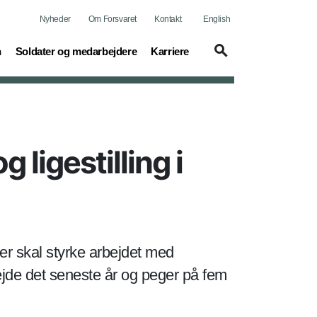
Nyheder
Om Forsvaret
Kontakt
English
(current)
(current)
n
Soldater og medarbejdere
Karriere
 ligestilling i
 der skal styrke arbejdet med
bejde det seneste år og peger på fem