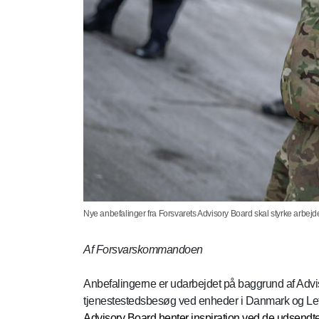
Nye anbefalinger fra Forsvarets Advisory Board skal styrke arbejde
Af Forsvarskommandoen
Anbefalingerne er udarbejdet på baggrund af Advi
tjenestestedsbesøg ved enheder i Danmark og Le
Advisory Board henter inspiration ved de udsendte