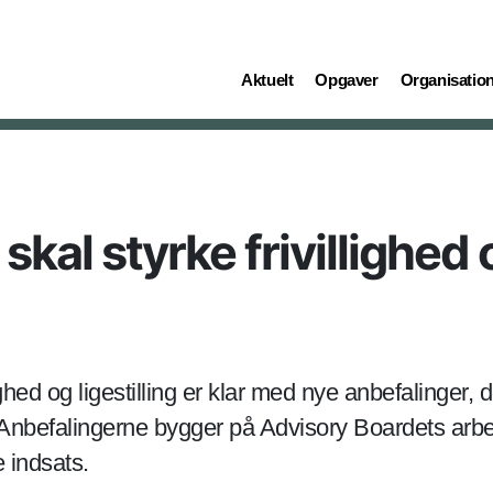
(current)
(current)
(current)
Aktuelt
Opgaver
Organisatio
kal styrke frivillighed og
ighed og ligestilling er klar med nye anbefalinger,
ret. Anbefalingerne bygger på Advisory Boardets ar
 indsats.