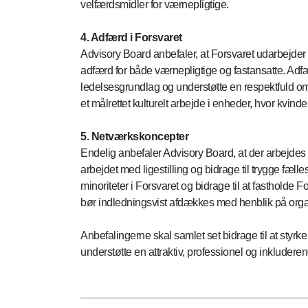
velfærdsmidler for værnepligtige.
4. Adfærd i Forsvaret
Advisory Board anbefaler, at Forsvaret udarbejder 
adfærd for både værnepligtige og fastansatte. Adf
ledelsesgrundlag og understøtte en respektfuld 
et målrettet kulturelt arbejde i enheder, hvor kvind
5. Netværkskoncepter
Endelig anbefaler Advisory Board, at der arbejde
arbejdet med ligestilling og bidrage til trygge fæll
minoriteter i Forsvaret og bidrage til at fastholde 
bør indledningsvist afdækkes med henblik på organi
Anbefalingerne skal samlet set bidrage til at styrke
understøtte en attraktiv, professionel og inkludere