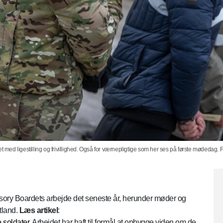
t med ligestilling og frivillighed. Også for værnepligtige som her ses på første mødedag. 
sory Boardets arbejde det seneste år, herunder møder og
tland.
Læs artikel
:
 soldater.
Arbejdet har haft til formål at opbygge viden om de