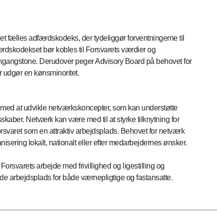
et fælles adfærdskodeks, der tydeliggør forventningerne til
ærdskodekset bør kobles til Forsvarets værdier og
omgangstone. Derudover peger Advisory Board på behovet for
er udgør en kønsminoritet.
s med at udvikle netværkskoncepter, som kan understøtte
esskaber. Netværk kan være med til at styrke tilknytning for
Forsvaret som en attraktiv arbejdsplads. Behovet for netværk
sering lokalt, nationalt eller efter medarbejdernes ønsker.
 Forsvarets arbejde med frivillighed og ligestilling og
nde arbejdsplads for både værnepligtige og fastansatte.