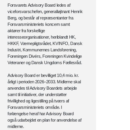
Forsvarets Advisory Board ledes af
viceforsvarschefen, generalløjtnant Henrik
Berg, og består af repræsentanter fra
Forsvarsministeriets koncern samt
aktører fra forskellige
interesseorganisationer, heriblandt HK,
HKKF, Værnepligtsrådet, KVINFO, Dansk
Industri, Kommunernes Landsforening,
Foreningen Divérs, Foreningen Kvindelige
Veteraner og Dansk Ungdoms Fællesråd.
Advisory Board er bevilliget 10,4 mio. kr.
årligt i perioden 2026–2033. Midlerne skal
anvendes til Advisory Boardets arbejde
samt til initiativer, der understøtter
frivillighed og ligestilling på tværs af
Forsvarsministeriets område. I
forlængelse heraf har Advisory Board
også udarbejdet en plan for anvendelse af
midlerne.