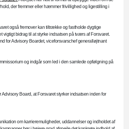
old, der fremmer eller hæmmer frivillighed og ligestilling i
orsvaret også fremover kan tiltrække og fastholde dygtige
igtigt bidrag til at styrke indsatsen på tværs af Forsvaret.
and for Advisory Boardet, viceforsvarschef generalløjtnant
kommissorium og indgår som led i den samlede opfølgning på
Advisory Board, at Forsvaret styrker indsatsen inden for
unikation om karrieremuligheder, uddannelser og indholdet af
ampagner bør i højere grad afspejle det konkrete indhold af