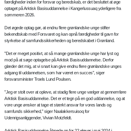
færdigheder inden for forsvar og beredskab, er det besluttet at øge
optaget på Arktisk Basisuddannelse i Kangerlussuaq yderligere fra
sommeren 2026.
Det øgede optag gør, at endnu flere grønlandske unge stifter
bekendtskab med Forsvaret og kan opnå færdigheder til gavn for
styrkelse af samfundssikkerheden og beredskabet i Grønland.
”Det er meget positivt, at så mange grønlandske unge har lyst og
mod på at søge optagelse på Arktisk Basisuddannelse. Derfor
glæder det mig, at vi snart kan give endnu flere grønlandske unges
adgang til uddannelsen, som har været en succes”, siger
forsvarsminister Troels Lund Poulsen.
”Jeg er stolt over at opleve, at stadig flere unge vælger at gennemføre
Arktisk Basisuddannelse. Det er et tegn på en god uddannelse, og at
vore unge ønsker at tage et stærkt ansvar for vores lands og
samfunds sikkerhed,” siger Naalakkersuisoq for
Udenrigsanliggender, Vivian Motzfeldt.
Arktisk Basisuddannelse åbnede op for 22 elever i maj 2024 i