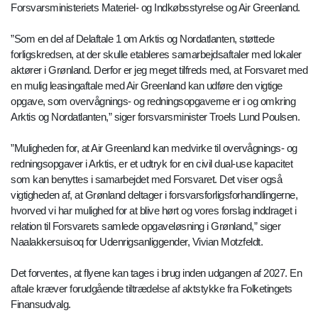
Forsvarsministeriets Materiel- og Indkøbsstyrelse og Air Greenland.
”Som en del af Delaftale 1 om Arktis og Nordatlanten, støttede
forligskredsen, at der skulle etableres samarbejdsaftaler med lokaler
aktører i Grønland. Derfor er jeg meget tilfreds med, at Forsvaret med
en mulig leasingaftale med Air Greenland kan udføre den vigtige
opgave, som overvågnings- og redningsopgaverne er i og omkring
Arktis og Nordatlanten,” siger forsvarsminister Troels Lund Poulsen.
”Muligheden for, at Air Greenland kan medvirke til overvågnings- og
redningsopgaver i Arktis, er et udtryk for en civil dual-use kapacitet
som kan benyttes i samarbejdet med Forsvaret. Det viser også
vigtigheden af, at Grønland deltager i forsvarsforligsforhandlingerne,
hvorved vi har mulighed for at blive hørt og vores forslag inddraget i
relation til Forsvarets samlede opgaveløsning i Grønland,” siger
Naalakkersuisoq for Udenrigsanliggender, Vivian Motzfeldt.
Det forventes, at flyene kan tages i brug inden udgangen af 2027. En
aftale kræver forudgående tiltrædelse af aktstykke fra Folketingets
Finansudvalg.