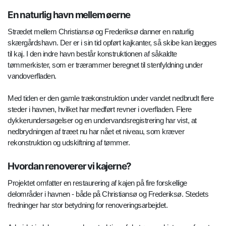
En naturlig havn mellem øerne
Strædet mellem Christiansø og Frederiksø danner en naturlig
skærgårdshavn. Der er i sin tid opført kajkanter, så skibe kan lægges
til kaj. I den indre havn består konstruktionen af såkaldte
tømmerkister, som er trærammer beregnet til stenfyldning under
vandoverfladen.
Med tiden er den gamle trækonstruktion under vandet nedbrudt flere
steder i havnen, hvilket har medført revner i overfladen. Flere
dykkerundersøgelser og en undervandsregistrering har vist, at
nedbrydningen af træet nu har nået et niveau, som kræver
rekonstruktion og udskiftning af tømmer.
Hvordan renoverer vi kajerne?
Projektet omfatter en restaurering af kajen på fire forskellige
delområder i havnen - både på Christiansø og Frederiksø. Stedets
fredninger har stor betydning for renoveringsarbejdet.