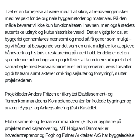
”Det er en fornøjelse at være med til at sikre, at renoveringen sker
med respekt for de originale byggemetoder og materialer. På den
måde bevarer vi ikke kun funktionaliteten i havnen, men også stedets
autentiske udtryk og kulturhistoriske værdi. Det er vigtigt for os, at
byggeriet gennemføres nænsomt og med så få gener som muligt –
og vi håber, at besøgende ser det som en unik mulighed for at opleve
håndværk og historisk restaurering på nært hold. Endelig er det en
spændende udfordring som projektleder at koordinere arbejdet i tæt
samarbejde med Forsvarsministeriet, entreprenøren, øens forvalter
og driftsteam samt aktører omkring sejlruter og forsyning”, slutter
projektlederen.
Projektleder Anders Fritzen er tilknyttet Etablissement- og
Terrænkommandoens Kompetencecenter for fredede bygninger og
anlæg i Bygge- og Anlægsafdeling Øst i Kastellet.
Etablissement- og Terrænkommandoen (ETK) er bygherre på
projektet med kajrenovering, MT Højgaard Danmark er
hovedentreprenør og Fogh og Følner Arkitekter A/S har byggeledelse