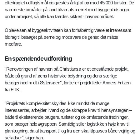
eftertragtet udflugtsmål og gæstes årligt af op mod 45.000 turister. De
nærmeste områder på land bliver afspærret med byggepladshegn
under arbejdet, så alle kan færdes sikkert i havneområdet.
Oplevelsen af byggeaktiviteten kan forhåbentlig være et interessant
bidrag til besøget på øerne og modsvare de gener, det måtte
medføre.
En spændende udfordring
"Renoveringen af havnen på Christiansø er et enestående projekt,
både på grund af øens historiske betydning og dens særlige
beliggenhed midt i Østersøen”, fortæller projektleder Anders Fritzen
fra ETK.
”Projektets kompleksitet skyldes ikke mindst de mange
interessenter, arbejder i vand og de skrappe krav til hensynstagen –
både til eksisterende brugere, turister og de omfattende fredninger,
som præger hele øgruppen. Samtidig stiller logistikken høje krav til
planlægning, da al transport til og fra øen skal tilpasses både vejrlig og
sejladser”, siger han.