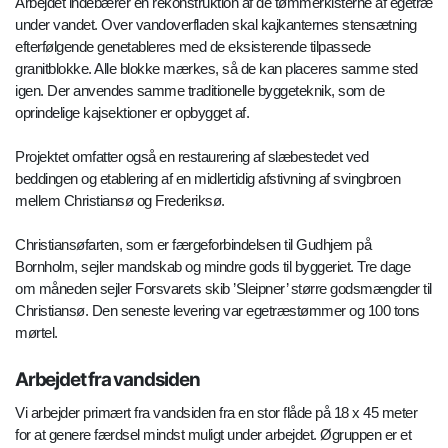
Arbejdet indebærer en rekonstruktion af de tømmerkisterne af egetræ
under vandet. Over vandoverfladen skal kajkanternes stensætning
efterfølgende genetableres med de eksisterende tilpassede
granitblokke. Alle blokke mærkes, så de kan placeres samme sted
igen. Der anvendes samme traditionelle byggeteknik, som de
oprindelige kajsektioner er opbygget af.
Projektet omfatter også en restaurering af slæbestedet ved
beddingen og etablering af en midlertidig afstivning af svingbroen
mellem Christiansø og Frederiksø.
Christiansøfarten, som er færgeforbindelsen til Gudhjem på
Bornholm, sejler mandskab og mindre gods til byggeriet. Tre dage
om måneden sejler Forsvarets skib ’Sleipner’ større godsmængder til
Christiansø. Den seneste levering var egetræstømmer og 100 tons
mørtel.
Arbejdet fra vandsiden
Vi arbejder primært fra vandsiden fra en stor flåde på 18 x 45 meter
for at genere færdsel mindst muligt under arbejdet. Øgruppen er et