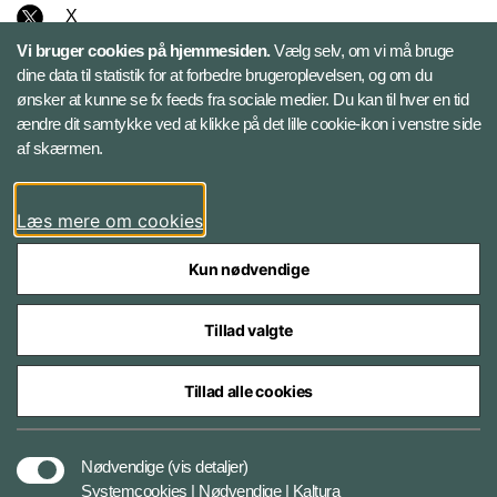
X
Vi bruger cookies på hjemmesiden.
Vælg selv, om vi må bruge
Instagram
dine data til statistik for at forbedre brugeroplevelsen, og om du
ønsker at kunne se fx feeds fra sociale medier. Du kan til hver en tid
ændre dit samtykke ved at klikke på det lille cookie-ikon i venstre side
Bluesky
af skærmen.
LinkedIn
Læs mere om cookies
Kun nødvendige
Tillad valgte
Styrelser og myndigheder under Forsvarsministeriet
Tillad alle cookies
Databeskyttelse og ansvar
Nødvendige
(vis detaljer)
Systemcookies | Nødvendige | Kaltura