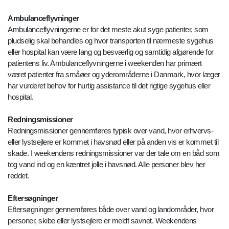
Ambulanceflyvninger
Ambulanceflyvningerne er for det meste akut syge patienter, som
pludselig skal behandles og hvor transporten til nærmeste sygehus
eller hospital kan være lang og besværlig og samtidig afgørende for
patientens liv. Ambulanceflyvningerne i weekenden har primært
været patienter fra småøer og yderområderne i Danmark, hvor læger
har vurderet behov for hurtig assistance til det rigtige sygehus eller
hospital.
Redningsmissioner
Redningsmissioner gennemføres typisk over vand, hvor erhvervs-
eller lystsejlere er kommet i havsnød eller på anden vis er kommet til
skade. I weekendens redningsmissioner var der tale om en båd som
tog vand ind og en kæntret jolle i havsnød. Alle personer blev her
reddet.
Eftersøgninger
Eftersøgninger gennemføres både over vand og landområder, hvor
personer, skibe eller lystsejlere er meldt savnet. Weekendens