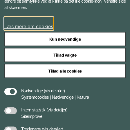
ændre dit samtykke ved at klikke på det lille cookie-ikon i venstre side
Bluesky
af skærmen.
LinkedIn
Læs mere om cookies
Kun nødvendige
Tillad valgte
Styrelser og myndigheder under Forsvarsministeriet
Tillad alle cookies
Databeskyttelse og ansvar
Nødvendige
(vis detaljer)
Systemcookies | Nødvendige | Kaltura
Cookiepolitik
Intern statistik
(vis detaljer)
Siteimprove
Tilgængelighedserklæring
Tredjeparts
(vis detaljer)