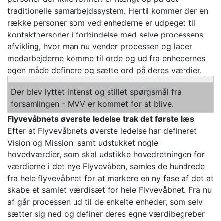
traditionelle samarbejdssystem. Hertil kommer der en
række personer som ved enhederne er udpeget til
kontaktpersoner i forbindelse med selve processens
afvikling, hvor man nu vender processen og lader
medarbejderne komme til orde og ud fra enhedernes
egen måde definere og sætte ord på deres værdier.
Der blev lyttet intenst og stillet spørgsmål fra
forsamlingen - MVV er kommet for at blive.
Flyvevåbnets øverste ledelse trak det første læs
Efter at Flyvevåbnets øverste ledelse har defineret
Vision og Mission, samt udstukket nogle
hovedværdier, som skal udstikke hovedretningen for
værdierne i det nye Flyvevåben, samles de hundrede
fra hele flyvevåbnet for at markere en ny fase af det at
skabe et samlet værdisæt for hele Flyvevåbnet. Fra nu
af går processen ud til de enkelte enheder, som selv
sætter sig ned og definer deres egne værdibegreber