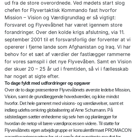
ud fra de store overordnede. Ved mødets start slog
chefen for Flyvertaktisk Kommando fast hvorfor
Mission – Vision og Værdigrundlag er så vigtigt:
Forsvaret og Flyvevåbnet har været igennem store
forandringer. Over den kolde krigs afslutning, via 11.
september 2001 til et forsvarsforlig der forventer at vi
opererer i fjerne lande som Afghanistan og Iraq. Vi har
behov for et sæt af værdier der fastlægger rammerne
for vores samspil i det nye Flyvevåben. Samt en Vision
der skuer 20 – 25 år ud i fremtiden, så vi i fællesskab
har noget at sigte efter.
To dage fyldt med udfordringer og opgaver
Over de to dage præsenterer Flyvevåbnets øverste ledelse Mission,
Vision, samt de grundlæggende hovedværdier, og ikke mindst
hvorfor. Det hele garneret med visions- og værdiøvelser, samt et
indlæg udefra omkring globalisering af Arne Schumann. På
sidstedagen sætter enhederne sig selv hen og planlægger for
hvordan de netop vil bære værdiprocessen videre. Til støtte for
Flyvevåbnets egen arbejdsgruppe er konsulentfirmaet PROMACON
garant/sparringspartner for at vi opnår det gunstigste resultat for