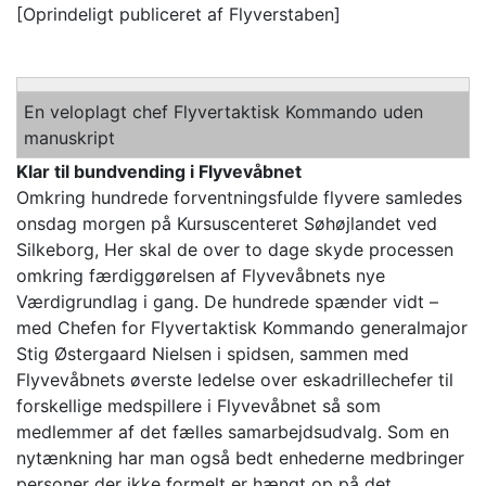
[Oprindeligt publiceret af Flyverstaben]
En veloplagt chef Flyvertaktisk Kommando uden
manuskript
Klar til bundvending i Flyvevåbnet
Omkring hundrede forventningsfulde flyvere samledes
onsdag morgen på Kursuscenteret Søhøjlandet ved
Silkeborg, Her skal de over to dage skyde processen
omkring færdiggørelsen af Flyvevåbnets nye
Værdigrundlag i gang. De hundrede spænder vidt –
med Chefen for Flyvertaktisk Kommando generalmajor
Stig Østergaard Nielsen i spidsen, sammen med
Flyvevåbnets øverste ledelse over eskadrillechefer til
forskellige medspillere i Flyvevåbnet så som
medlemmer af det fælles samarbejdsudvalg. Som en
nytænkning har man også bedt enhederne medbringer
personer der ikke formelt er hængt op på det