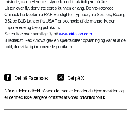
mistede, da en Hercules styrtede ned i Irak tidligere på året.
Listen over fly, der viste deres kunnen er lang. Den to-rotorede
Chinook helikopter fra RAF, Eurofighter Typhoon, tre Spitfires, Boeing
B52 og B1B Lancer fra USAF er blot nogle af de mange fly, der
imponerede og betog publikum.
Se en liste over samtlige fly på
www.airtattoo.com
Billedtekst: Red Arrows gav en spektakulær opvisning og var et af de
hold, der virkelig imponerede publikum.
Del på Facebook
Del på X
Når du deler indhold på sociale medier forlader du hjemmesiden og
er dermed ikke længere omfattet af vores privatlivspolitik.