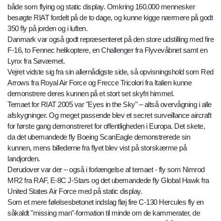
både som flying og static display. Omkring 160.000 mennesker
besøgte RIAT fordelt på de to dage, og kunne kigge nærmere på godt
350 fly på jorden og i luften.
Danmark var også godt repræsenteret på den store udstilling med fire
F-16, to Fennec helikoptere, en Challenger fra Flyvevåbnet samt en
Lynx fra Søværnet.
Vejret vidste sig fra sin allernådigste side, så opvisningshold som Red
Arrows fra Royal Air Force og Frecce Tricolori fra Italien kunne
demonstrere deres kunnen på et stort set skyfri himmel.
Temaet for RIAT 2005 var "Eyes in the Sky" – altså overvågning i alle
afskygninger. Og meget passende blev et secret surveillance aircraft
for første gang demonstreret for offentligheden i Europa. Det skete,
da det ubemandede fly Boeing ScanEagle demonstrerede sin
kunnen, mens billederne fra flyet blev vist på storskærme på
landjorden.
Derudover var der – også i forlængelse af temaet - fly som Nimrod
MR2 fra RAF, E-8C J-Stars og det ubemandede fly Global Hawk fra
United States Air Force med på static display.
Som et mere følelsesbetonet indslag fløj fire C-130 Hercules fly en
såkaldt "missing man"-formation til minde om de kammerater, de