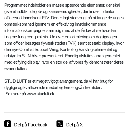
Programmet indeholder en masse spændende elementer, der skal
give et indblik i de job- og karrieremuligheder, der findes indenfor
officersuddannelsen i FLV. Der er lagt stor vægt på at fange de unges
opmærksomhed igennem en effektiv og imødekommende
informationskampagne, samtidig med at de får lov at se hvordan
tingene fungerer i praksis. Ud over en orientering om dagligdagen
som officer besøges flyværkstedet (FVK) samt et static display, hvor
den nye Combat Support Wing, Kontrol og Varslingselementet og
udstyr fra SUN bliver præsenteret. Endelig afsluttes arrangementet
med et flying display, hvor en stor del af vores fly demonstrerer deres
evner i luften.
STUD LUFT er et meget vigtigt arrangement, da vi har brug for
dygtige og kvalificerede medarbejdere - også i fremtiden.
Se mere på www.studluft.dk
Del på Facebook
Del på X