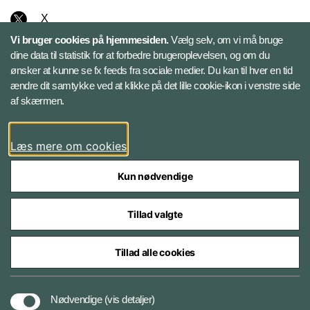
X
Vi bruger cookies på hjemmesiden.
Vælg selv, om vi må bruge
Instagram
dine data til statistik for at forbedre brugeroplevelsen, og om du
ønsker at kunne se fx feeds fra sociale medier. Du kan til hver en tid
ændre dit samtykke ved at klikke på det lille cookie-ikon i venstre side
Bluesky
af skærmen.
LinkedIn
Læs mere om cookies
Kun nødvendige
Tillad valgte
Styrelser og myndigheder under Forsvarsministeriet
Tillad alle cookies
Databeskyttelse og ansvar
Nødvendige
(vis detaljer)