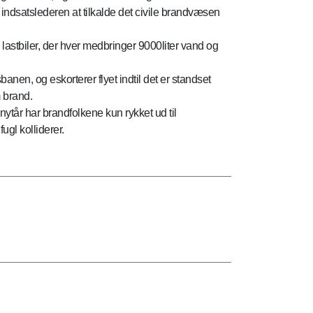
 indsatslederen at tilkalde det civile brandvæsen
astbiler, der hver medbringer 9000liter vand og
nen, og eskorterer flyet indtil det er standset
m brand.
nytår har brandfolkene kun rykket ud til
ugl kolliderer.