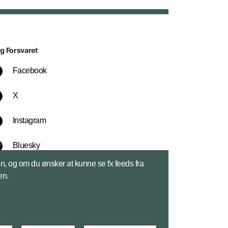
lg Forsvaret
Facebook
X
Instagram
Bluesky
sen, og om du ønsker at kunne se fx feeds fra
LinkedIn
en.