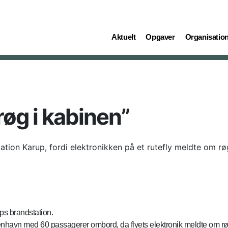
(current)
(current)
(current)
Aktuelt
Opgaver
Organisatio
”røg i kabinen”
tion Karup, fordi elektronikken på et rutefly meldte om rø
ps brandstation.
nhavn med 60 passagerer ombord, da flyets elektronik meldte om røg 