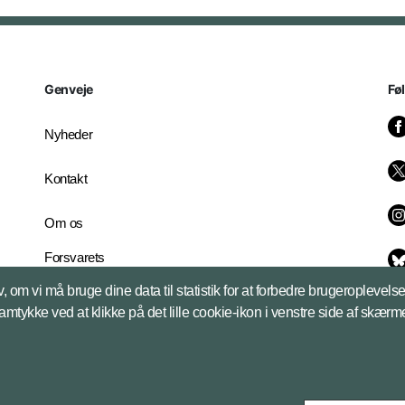
Genveje
Fø
Nyheder
Kontakt
Om os
Forsvarets
Whistleblowerordning
, om vi må bruge dine data til statistik for at forbedre brugeroplevel
English Edition
samtykke ved at klikke på det lille cookie-ikon i venstre side af skærm