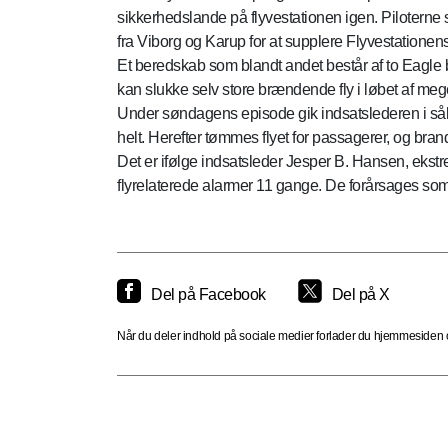
sikkerhedslande på flyvestationen igen. Piloterne s
fra Viborg og Karup for at supplere Flyvestatione
Et beredskab som blandt andet består af to Eagle 
kan slukke selv store brændende fly i løbet af meget
Under søndagens episode gik indsatslederen i såkald
helt. Herefter tømmes flyet for passagerer, og bra
Det er ifølge indsatsleder Jesper B. Hansen, ekstre
flyrelaterede alarmer 11 gange. De forårsages som of
Del på Facebook
Del på X
Når du deler indhold på sociale medier forlader du hjemmesiden og