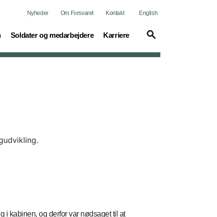
Nyheder
Om Forsvaret
Kontakt
English
(current)
(current)
n
Soldater og medarbejdere
Karriere
gudvikling.
i kabinen, og derfor var nødsaget til at