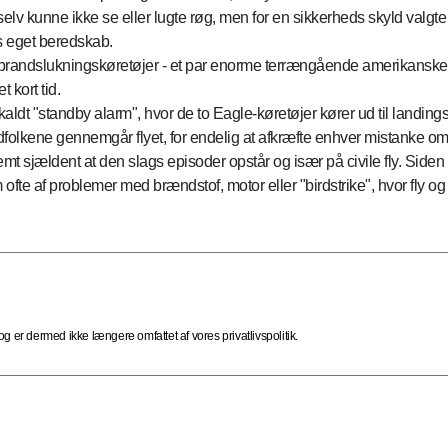
elv kunne ikke se eller lugte røg, men for en sikkerheds skyld valgte
ns eget beredskab.
brandslukningskøretøjer - et par enorme terrængående amerikanske l
 kort tid.
t "standby alarm", hvor de to Eagle-køretøjer kører ud til landingsba
ndfolkene gennemgår flyet, for endelig at afkræfte enhver mistanke o
mt sjældent at den slags episoder opstår og især på civile fly. Siden 
te af problemer med brændstof, motor eller "birdstrike", hvor fly og f
 er dermed ikke længere omfattet af vores privatlivspolitik.