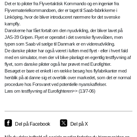
Det er to piloter fra Flyvertaktisk Kommando og en ingeniør fra
Flyvematerielkommandoen, der er taget til Saab-fabrikkerne i
Linköping, hvor de bliver introduceret nærmere for det svenske
kampfly.
Danskerne har fået fortalt om den nyudvikling, der bliver lavet på
JAS-39 Gripen. Flyet er operativt i det svenske flyvevåben, men
typen som Saab vil sælge til Danmark er en videreudvikling.
De danske piloter har også været i luften med flyet - eller i hvert fald
med en simulator, men der vil blive planlagt en egentlig testflyvning af
flyet, som danske piloter også har prøvet med Eurofighter.
Besøget er bare et enkelt i en række besøg hos flyfabrikanter med
henblik på at danne sig et overblik over markedet, som det er normal
procedure hos Forsvaret ved potentielle nyanskaffelser.
Læs om testflyvning af Eurofighteren>> (13/7-06)
Del på Facebook
Del på X