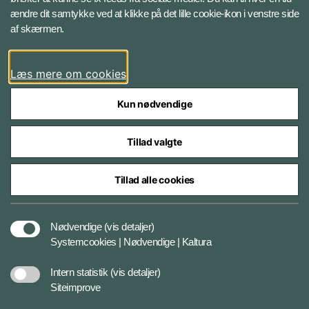
ændre dit samtykke ved at klikke på det lille cookie-ikon i venstre side
Bluesky
af skærmen.
LinkedIn
Læs mere om cookies
Kun nødvendige
Tillad valgte
Styrelser og myndigheder under Forsvarsministeriet
Tillad alle cookies
Databeskyttelse og ansvar
Nødvendige
(vis detaljer)
Systemcookies | Nødvendige | Kaltura
Cookiepolitik
Intern statistik
(vis detaljer)
Siteimprove
Tilgængelighedserklæring