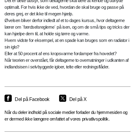
Det er dette udstyr, som deltagerne skal lære at kende og udnytte
optimalt. For hvis ikke de ved, hvordan de skal bruge og passe på
deres grej, er det ikke til megen hjælp.
Øvelsen bliver derfor indledt af et to dages kursus, hvor deltagerne
lærer om ´færdselsreglerne´ på isen, og om de små tips og tricks der
kan hjælpe dem til, at holde sig tørre og varme.
Hvem vidste for eksempel, at en spade kan bruges som en radiator i
sin iglo?
Eller at 50 procent af ens kropsvarme fordamper fra hovedet?
Når teorien er overstået, får deltagerne to overnatninger i udkanten af
indlandsisen i selvbyggede igloer, telte eller redningsflåder.
Del på Facebook
Del på X
Når du deler indhold på sociale medier forlader du hjemmesiden og
er dermed ikke længere omfattet af vores privatlivspolitik.