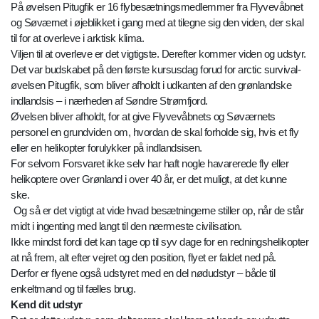
På øvelsen Pitugfik er 16 flybesætningsmedlemmer fra Flyvevåbnet
og Søværnet i øjeblikket i gang med at tilegne sig den viden, der skal
til for at overleve i arktisk klima.
Viljen til at overleve er det vigtigste. Derefter kommer viden og udstyr.
Det var budskabet på den første kursusdag forud for arctic survival-
øvelsen Pitugfik, som bliver afholdt i udkanten af den grønlandske
indlandsis – i nærheden af Søndre Strømfjord.
Øvelsen bliver afholdt, for at give Flyvevåbnets og Søværnets
personel en grundviden om, hvordan de skal forholde sig, hvis et fly
eller en helikopter forulykker på indlandsisen.
For selvom Forsvaret ikke selv har haft nogle havarerede fly eller
helikoptere over Grønland i over 40 år, er det muligt, at det kunne
ske.
Og så er det vigtigt at vide hvad besætningerne stiller op, når de står
midt i ingenting med langt til den nærmeste civilisation.
Ikke mindst fordi det kan tage op til syv dage for en redningshelikopter
at nå frem, alt efter vejret og den position, flyet er faldet ned på.
Derfor er flyene også udstyret med en del nødudstyr – både til
enkeltmand og til fælles brug.
Kend dit udstyr