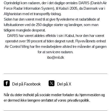
Oprindeligt kom radaren, der i det daglige omtales DARIS (Danish Air
Force Radar Information System), til Kabul i 2005, da Danmark var i
Afghanistan med et transportfly-bidrag.
Siden har den været med til at give flyvelederne et radarbillede af
luftsituationen ved de 250 daglige starter og landinger, som man
tidligere manglede desperat.
DARIS har været aldeles effektiv i sin i Kabul, hvor den har været
operativt over 99 procent af tiden døgnet rundt. Flyvevåbnets enhed
Air Control Wing har fire medarbejdere afsted tre måneder af gangen
for at servicere radaren.
ibo@mil.dk
Del på Facebook
Del på X
Når du deler indhold på sociale medier forlader du hjemmesiden og
er dermed ikke længere omfattet af vores privatlivspolitik.