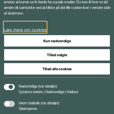
ønsker at kunne se fx feeds fra sociale medier. Du kan til hver en tid
ændre dit samtykke ved at klikke på det lille cookie-ikon i venstre side
Bluesky
af skærmen.
LinkedIn
Læs mere om cookies
Kun nødvendige
Tillad valgte
Styrelser og myndigheder under Forsvarsministeriet
Tillad alle cookies
Databeskyttelse og ansvar
Nødvendige
(vis detaljer)
Systemcookies | Nødvendige | Kaltura
Cookiepolitik
Intern statistik
(vis detaljer)
Siteimprove