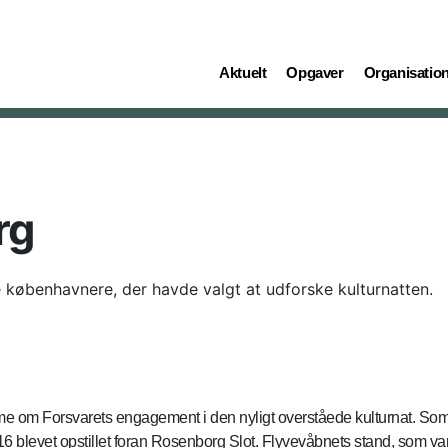
(current)
(current)
(current)
Aktuelt
Opgaver
Organisatio
rg
københavnere, der havde valgt at udforske kulturnatten.
om Forsvarets engagement i den nyligt overståede kulturnat. Som 
F-16 blevet opstillet foran Rosenborg Slot. Flyvevåbnets stand, som 