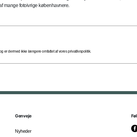
t af mange fotoivrige københavnere.
 er dermed ikke længere omfattet af vores privatlivspolitik.
Genveje
Fø
Nyheder