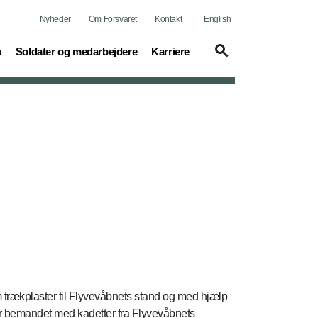
Nyheder
Om Forsvaret
Kontakt
English
(current)
(current)
n
Soldater og medarbejdere
Karriere
trækplaster til Flyvevåbnets stand og med hjælp
var bemandet med kadetter fra Flyvevåbnets