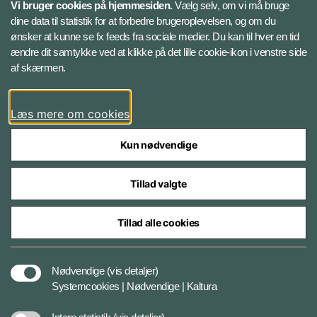
Vi bruger cookies på hjemmesiden.
Vælg selv, om vi må bruge
Instagram
dine data til statistik for at forbedre brugeroplevelsen, og om du
ønsker at kunne se fx feeds fra sociale medier. Du kan til hver en tid
ændre dit samtykke ved at klikke på det lille cookie-ikon i venstre side
Bluesky
af skærmen.
LinkedIn
Læs mere om cookies
Kun nødvendige
Tillad valgte
Styrelser og myndigheder under Forsvarsministeriet
Tillad alle cookies
Databeskyttelse og ansvar
Nødvendige
(vis detaljer)
Systemcookies | Nødvendige | Kaltura
Cookiepolitik