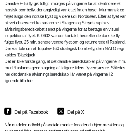
Danske F-16 fly gik tidligt i morges på vingerne for at identificere et
russisk bombefly, der angiveligt var lettet fra en base i Murmansk og
fløjet langs den norske kyst og videre ud i Nordsøen. Efter at flyet var
blevet observeret fra radarerne i Skagen og Skrydstrup blev
afvisningsberedskabet sendt på vingerne for at foretage en visuel
inspektion af flyet. Kl.0602 var der kontakt, hvorefter de danske fly
fulgte flyet. 25 min. senere vendte flyet om og returnerede til Rusland.
Der var tale om et Tupolev-160 strategisk bombefly, der i NATO regi
kaldes ’Blackjack’
Det er ikke første gang, at det danske beredskab er på vingerne i.f.m.
med Ruslands genoptagning af tidligere tiders flyvemønstre. Således
har det danske afvisningsberedskab i år været på vingerne i 2
lignende tilfælde.
Del på Facebook
Del på X
Når du deler indhold på sociale medier forlader du hjemmesiden og