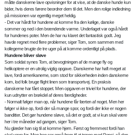
måtte danskerne lave opvisninger for at vise, at de danske hunde kun
bider, hvis deres førere beordrer dem til det. Men den rolige indledning
på missionen var egentlig meget heldig.
- Det var hårdt for hundene at komme fra den kølige, danske
sommer og ned i den brændende varme. Underlaget var også hårdt
for hundenes poter. Men de har nu klaret det fantastisk godt. Jeg
havde regnet med flere problemer, siger Tom, som sammen med
kollegerne brugte de tre uger på at komme ordentligt på plads.
Hundene bliver sløve
Som soldat synes Tom, at bevogtningen af de mange fly og
helikoptere er en utrolig vigtig opgave. Danskerne har haft meget at
lave, fordi amerikanerne, som stod for sikkerheden inden danskerne
kom, lod folk bruge flight linen som transportvej. En praksis
danskerne har fået stoppet. Men opgaven er triviel for hundene, der
kun udnytter en brøkdel af deres færdigheder.
- Normalt følger man op, når hundene får færten af noget. Men her
følger vi ikke op, fordi der så mange spor, og fordi der ikke er nogen
banditter. Det gør hundene sløve, så det er godt, at vi kun skal være
her i tre måneder ad gangen, siger Tom.
Nu glæder han sig til at komme hjem. Først og fremmest fordi han
skal være far. Men han ser også frem til at træne med Pepsi, så den