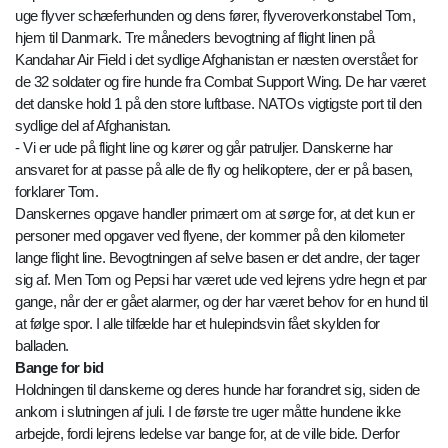
uge flyver schæferhunden og dens fører, flyveroverkonstabel Tom,
hjem til Danmark. Tre måneders bevogtning af flight linen på
Kandahar Air Field i det sydlige Afghanistan er næsten overstået for
de 32 soldater og fire hunde fra Combat Support Wing. De har været
det danske hold 1 på den store luftbase. NATOs vigtigste port til den
sydlige del af Afghanistan.
- Vi er ude på flight line og kører og går patruljer. Danskerne har
ansvaret for at passe på alle de fly og helikoptere, der er på basen,
forklarer Tom.
Danskernes opgave handler primært om at sørge for, at det kun er
personer med opgaver ved flyene, der kommer på den kilometer
lange flight line. Bevogtningen af selve basen er det andre, der tager
sig af. Men Tom og Pepsi har været ude ved lejrens ydre hegn et par
gange, når der er gået alarmer, og der har været behov for en hund til
at følge spor. I alle tilfælde har et hulepindsvin fået skylden for
balladen.
Bange for bid
Holdningen til danskerne og deres hunde har forandret sig, siden de
ankom i slutningen af juli. I de første tre uger måtte hundene ikke
arbejde, fordi lejrens ledelse var bange for, at de ville bide. Derfor