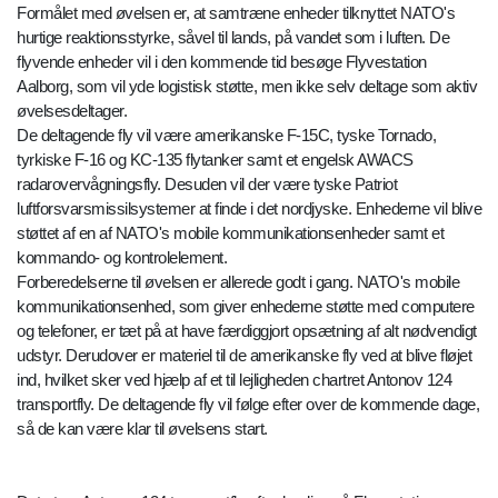
Formålet med øvelsen er, at samtræne enheder tilknyttet NATO's
hurtige reaktionsstyrke, såvel til lands, på vandet som i luften. De
flyvende enheder vil i den kommende tid besøge Flyvestation
Aalborg, som vil yde logistisk støtte, men ikke selv deltage som aktiv
øvelsesdeltager.
De deltagende fly vil være amerikanske F-15C, tyske Tornado,
tyrkiske F-16 og KC-135 flytanker samt et engelsk AWACS
radarovervågningsfly. Desuden vil der være tyske Patriot
luftforsvarsmissilsystemer at finde i det nordjyske. Enhederne vil blive
støttet af en af NATO's mobile kommunikationsenheder samt et
kommando- og kontrolelement.
Forberedelserne til øvelsen er allerede godt i gang. NATO's mobile
kommunikationsenhed, som giver enhederne støtte med computere
og telefoner, er tæt på at have færdiggjort opsætning af alt nødvendigt
udstyr. Derudover er materiel til de amerikanske fly ved at blive fløjet
ind, hvilket sker ved hjælp af et til lejligheden chartret Antonov 124
transportfly. De deltagende fly vil følge efter over de kommende dage,
så de kan være klar til øvelsens start.