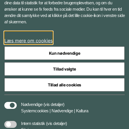
Instagram
dine data til statistik for at forbedre brugeroplevelsen, og om du
ønsker at kunne se fx feeds fra sociale medier. Du kan til hver en tid
ændre dit samtykke ved at klikke på det lille cookie-ikon i venstre side
Bluesky
af skærmen.
LinkedIn
Læs mere om cookies
Kun nødvendige
Tillad valgte
Styrelser og myndigheder under Forsvarsministeriet
Tillad alle cookies
Databeskyttelse og ansvar
Nødvendige
(vis detaljer)
Systemcookies | Nødvendige | Kaltura
Cookiepolitik
Intern statistik
(vis detaljer)