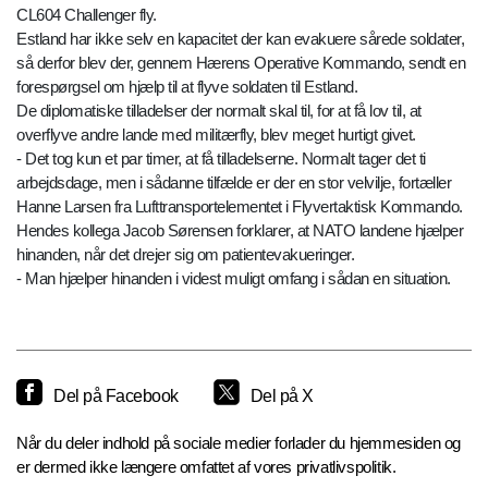
CL604 Challenger fly.
Estland har ikke selv en kapacitet der kan evakuere sårede soldater,
så derfor blev der, gennem Hærens Operative Kommando, sendt en
forespørgsel om hjælp til at flyve soldaten til Estland.
De diplomatiske tilladelser der normalt skal til, for at få lov til, at
overflyve andre lande med militærfly, blev meget hurtigt givet.
- Det tog kun et par timer, at få tilladelserne. Normalt tager det ti
arbejdsdage, men i sådanne tilfælde er der en stor velvilje, fortæller
Hanne Larsen fra Lufttransportelementet i Flyvertaktisk Kommando.
Hendes kollega Jacob Sørensen forklarer, at NATO landene hjælper
hinanden, når det drejer sig om patientevakueringer.
- Man hjælper hinanden i videst muligt omfang i sådan en situation.
Del på Facebook
Del på X
Når du deler indhold på sociale medier forlader du hjemmesiden og
er dermed ikke længere omfattet af vores privatlivspolitik.