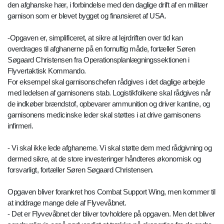
den afghanske hær, i forbindelse med den daglige drift af en militær
garnison som er blevet bygget og finansieret af USA.
-Opgaven er, simplificeret, at sikre at lejrdriften over tid kan
overdrages til afghanerne på en fornuftig måde, fortæller Søren
Søgaard Christensen fra Operationsplanlægningssektionen i
Flyvertaktisk Kommando.
For eksempel skal garnisonschefen rådgives i det daglige arbejde
med ledelsen af garnisonens stab. Logistikfolkene skal rådgives når
de indkøber brændstof, opbevarer ammunition og driver kantine, og
garnisonens medicinske leder skal støttes i at drive garnisonens
infirmeri.
- Vi skal ikke lede afghanerne. Vi skal støtte dem med rådgivning og
dermed sikre, at de store investeringer håndteres økonomisk og
forsvarligt, fortæller Søren Søgaard Christensen.
Opgaven bliver forankret hos Combat Support Wing, men kommer til
at inddrage mange dele af Flyvevåbnet.
- Det er Flyvevåbnet der bliver tovholdere på opgaven. Men det bliver