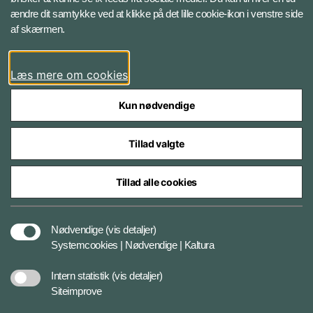
ændre dit samtykke ved at klikke på det lille cookie-ikon i venstre side
Bluesky
af skærmen.
LinkedIn
Læs mere om cookies
Kun nødvendige
Tillad valgte
Styrelser og myndigheder under Forsvarsministeriet
Tillad alle cookies
Databeskyttelse og ansvar
Nødvendige
(vis detaljer)
Systemcookies | Nødvendige | Kaltura
Cookiepolitik
Intern statistik
(vis detaljer)
Siteimprove
Tilgængelighedserklæring