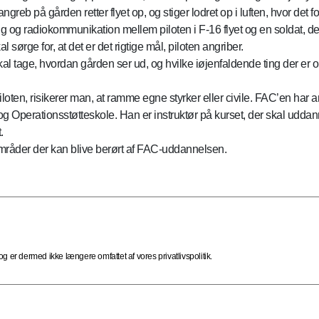
eb på gården retter flyet op, og stiger lodret op i luften, hvor det 
g og radiokommunikation mellem piloten i F-16 flyet og en soldat, de
l sørge for, at det er det rigtige mål, piloten angriber.
kal tage, hvordan gården ser ud, og hvilke iøjenfaldende ting der er 
oten, risikerer man, at ramme egne styrker eller civile. FAC’en har ans
og Operationsstøtteskole. Han er instruktør på kurset, der skal udda
.
mråder der kan blive berørt af FAC-uddannelsen.
 er dermed ikke længere omfattet af vores privatlivspolitik.