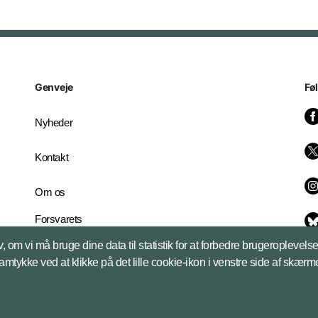
Genveje
Fø
Nyheder
Kontakt
Om os
Forsvarets
Whistleblowerordning
, om vi må bruge dine data til statistik for at forbedre brugeroplevel
English Edition
samtykke ved at klikke på det lille cookie-ikon i venstre side af skærm