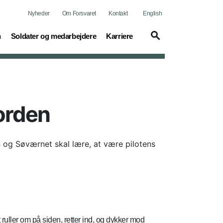
Nyheder
Om Forsvaret
Kontakt
English
(current)
(current)
n
Soldater og medarbejdere
Karriere
jorden
n og Søværnet skal lære, at være pilotens
 ruller om på siden, retter ind, og dykker mod