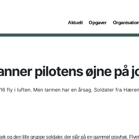
(current)
(current)
(current)
Aktuelt
Opgaver
Organisatio
nner pilotens øjne på 
16 fly i luften. Men larmen har en årsag. Soldater fra Hære
rk og den lille gruppe soldater, der står på en gammel gravhøj. Flyet