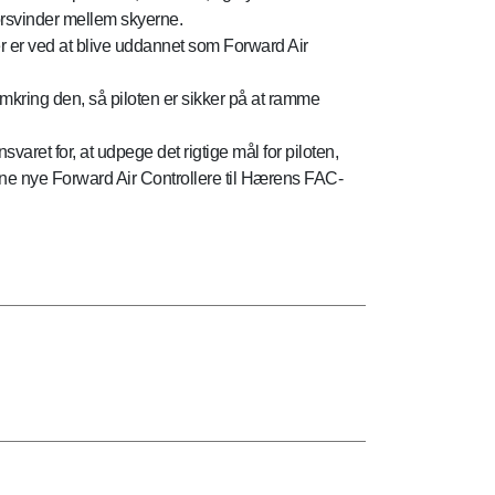
forsvinder mellem skyerne.
r er ved at blive uddannet som Forward Air
omkring den, så piloten er sikker på at ramme
varet for, at udpege det rigtige mål for piloten,
nne nye Forward Air Controllere til Hærens FAC-