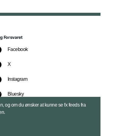
lg Forsvaret
Facebook
X
Instagram
Bluesky
sen, og om du ønsker at kunne se fx feeds fra
LinkedIn
en.