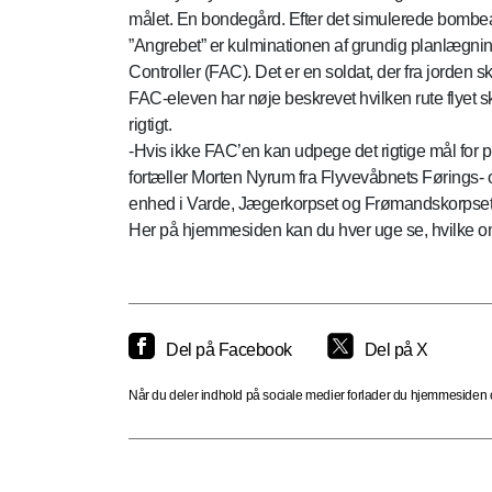
målet. En bondegård. Efter det simulerede bombeangr
”Angrebet” er kulminationen af grundig planlægnin
Controller (FAC). Det er en soldat, der fra jorden ska
FAC-eleven har nøje beskrevet hvilken rute flyet s
rigtigt.
-Hvis ikke FAC’en kan udpege det rigtige mål for pil
fortæller Morten Nyrum fra Flyvevåbnets Førings- 
enhed i Varde, Jægerkorpset og Frømandskorpset
Her på hjemmesiden kan du hver uge se, hvilke o
Del på Facebook
Del på X
Når du deler indhold på sociale medier forlader du hjemmesiden og