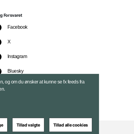
lg Forsvaret
Facebook
X
Instagram
Bluesky
sen, og om du ønsker at kunne se fx feeds fra
LinkedIn
en.
ge
Tillad valgte
Tillad alle cookies