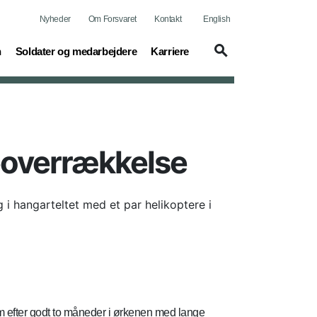
Nyheder
Om Forsvaret
Kontakt
English
(current)
(current)
n
Soldater og medarbejdere
Karriere
eoverrækkelse
 i hangarteltet med et par helikoptere i
m efter godt to måneder i ørkenen med lange