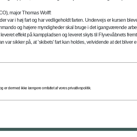
O), major Thomas Wolff:
er var i høj fart og har vedligeholdt farten. Undervejs er kursen blevet
 Kommando og højere myndigheder skal bruge i det igangværende arbe
 leveret effekt på kamppladsen og leveret skyts til Flyvevåbnets fremt
r sikker på, at ’skibets’ fart kan holdes, velvidende at det bliver en 
 er dermed ikke længere omfattet af vores privatlivspolitik.