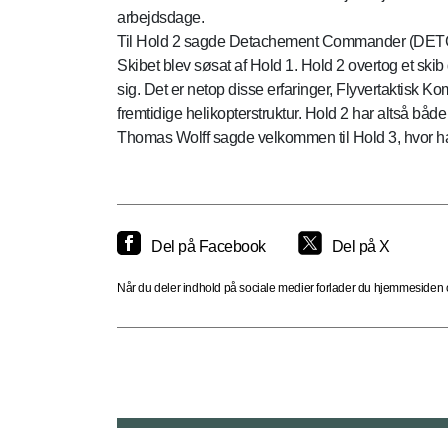
arbejdsdage.
Til Hold 2 sagde Detachement Commander (DETC
Skibet blev søsat af Hold 1. Hold 2 overtog et skib d
sig. Det er netop disse erfaringer, Flyvertaktisk
fremtidige helikopterstruktur. Hold 2 har altså både
Thomas Wolff sagde velkommen til Hold 3, hvor han va
Del på Facebook
Del på X
Når du deler indhold på sociale medier forlader du hjemmesiden og