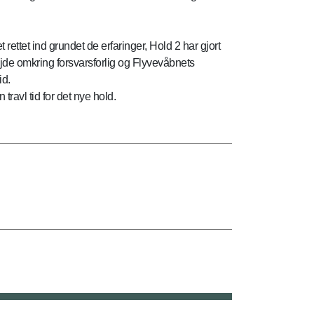
 rettet ind grundet de erfaringer, Hold 2 har gjort
jde omkring forsvarsforlig og Flyvevåbnets
id.
travl tid for det nye hold.