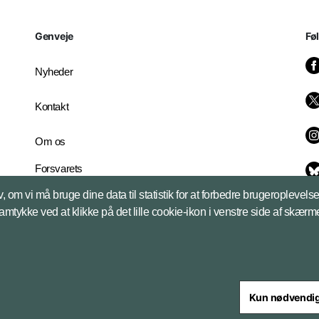
Genveje
Fø
Nyheder
Kontakt
Om os
Forsvarets
Whistleblowerordning
, om vi må bruge dine data til statistik for at forbedre brugeroplevel
English Edition
samtykke ved at klikke på det lille cookie-ikon i venstre side af skærm
Kun nødvendi
steriet