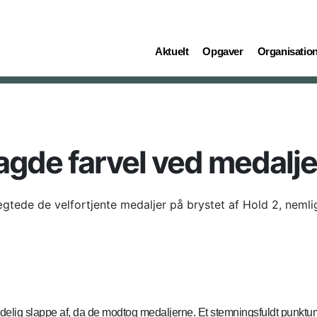
(current)
(current)
(current)
Aktuelt
Opgaver
Organisatio
agde farvel ved medalj
tede de velfortjente medaljer på brystet af Hold 2, nemlig
ndelig slappe af, da de modtog medaljerne. Et stemningsfuldt punktu