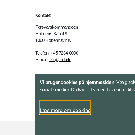
Kontakt
Forsvarskommandoen
Holmens Kanal 9
1060 København K
Telefon: +45 7284 0000
E-mail:
fko@mil.dk
Kontakt
Vi bruger cookies på hjemmesiden.
Vælg selv
sociale medier. Du kan til hver en tid ændre dit 
Læs mere om cookies
Styrelser og myndigheder under Forsvarsmini