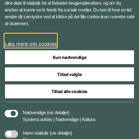
Instagram
dine data til statistik for at forbedre brugeroplevelsen, og om du
ønsker at kunne se fx feeds fra sociale medier. Du kan til hver en tid
ændre dit samtykke ved at klikke på det lille cookie-ikon i venstre side
Bluesky
af skærmen.
LinkedIn
Læs mere om cookies
Kun nødvendige
Tillad valgte
Styrelser og myndigheder under Forsvarsministeriet
Tillad alle cookies
Databeskyttelse og ansvar
Nødvendige
(vis detaljer)
Systemcookies | Nødvendige | Kaltura
Cookiepolitik
Intern statistik
(vis detaljer)