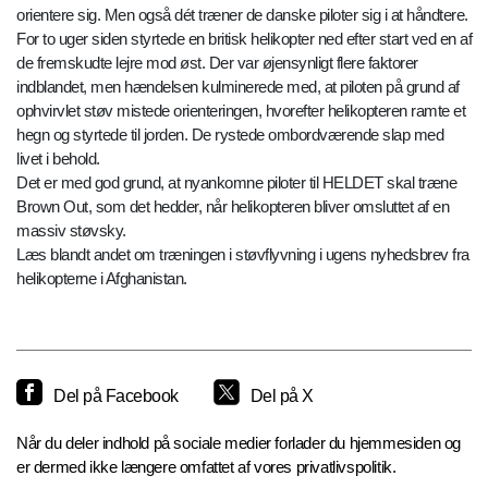
orientere sig. Men også dét træner de danske piloter sig i at håndtere.
For to uger siden styrtede en britisk helikopter ned efter start ved en af
de fremskudte lejre mod øst. Der var øjensynligt flere faktorer
indblandet, men hændelsen kulminerede med, at piloten på grund af
ophvirvlet støv mistede orienteringen, hvorefter helikopteren ramte et
hegn og styrtede til jorden. De rystede ombordværende slap med
livet i behold.
Det er med god grund, at nyankomne piloter til HELDET skal træne
Brown Out, som det hedder, når helikopteren bliver omsluttet af en
massiv støvsky.
Læs blandt andet om træningen i støvflyvning i ugens nyhedsbrev fra
helikopterne i Afghanistan.
Del på Facebook
Del på X
Når du deler indhold på sociale medier forlader du hjemmesiden og
er dermed ikke længere omfattet af vores privatlivspolitik.