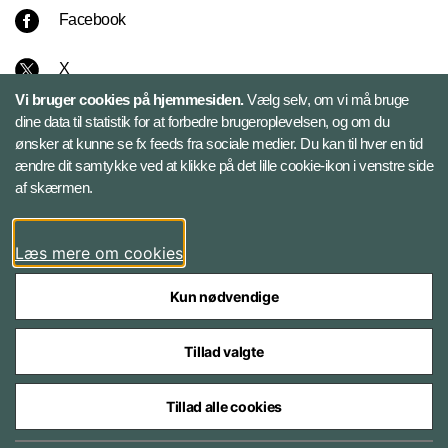
Facebook
X
Vi bruger cookies på hjemmesiden.
Vælg selv, om vi må bruge
Instagram
dine data til statistik for at forbedre brugeroplevelsen, og om du
ønsker at kunne se fx feeds fra sociale medier. Du kan til hver en tid
ændre dit samtykke ved at klikke på det lille cookie-ikon i venstre side
Bluesky
af skærmen.
LinkedIn
Læs mere om cookies
Kun nødvendige
Tillad valgte
Styrelser og myndigheder under Forsvarsministeriet
Tillad alle cookies