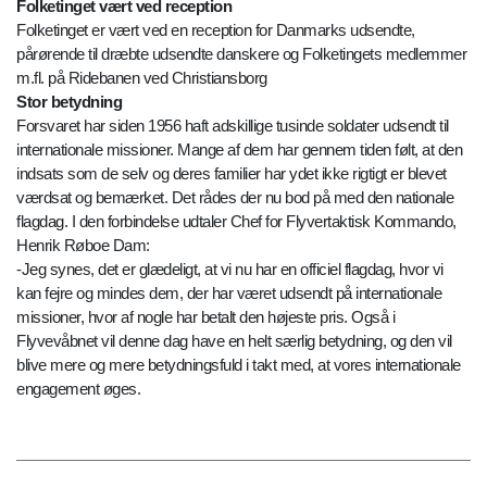
Folketinget vært ved reception
Folketinget er vært ved en reception for Danmarks udsendte,
pårørende til dræbte udsendte danskere og Folketingets medlemmer
m.fl. på Ridebanen ved Christiansborg
Stor betydning
Forsvaret har siden 1956 haft adskillige tusinde soldater udsendt til
internationale missioner. Mange af dem har gennem tiden følt, at den
indsats som de selv og deres familier har ydet ikke rigtigt er blevet
værdsat og bemærket. Det rådes der nu bod på med den nationale
flagdag. I den forbindelse udtaler Chef for Flyvertaktisk Kommando,
Henrik Røboe Dam:
-Jeg synes, det er glædeligt, at vi nu har en officiel flagdag, hvor vi
kan fejre og mindes dem, der har været udsendt på internationale
missioner, hvor af nogle har betalt den højeste pris. Også i
Flyvevåbnet vil denne dag have en helt særlig betydning, og den vil
blive mere og mere betydningsfuld i takt med, at vores internationale
engagement øges.