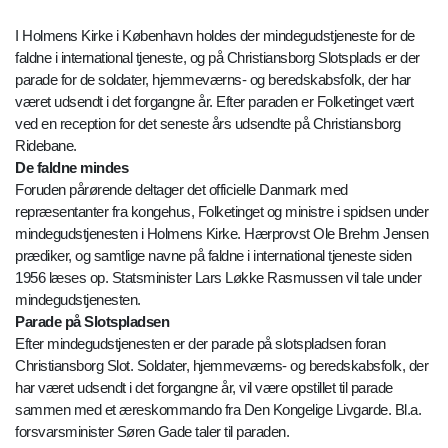
I Holmens Kirke i København holdes der mindegudstjeneste for de
faldne i international tjeneste, og på Christiansborg Slotsplads er der
parade for de soldater, hjemmeværns- og beredskabsfolk, der har
været udsendt i det forgangne år. Efter paraden er Folketinget vært
ved en reception for det seneste års udsendte på Christiansborg
Ridebane.
De faldne mindes
Foruden pårørende deltager det officielle Danmark med
repræsentanter fra kongehus, Folketinget og ministre i spidsen under
mindegudstjenesten i Holmens Kirke. Hærprovst Ole Brehm Jensen
prædiker, og samtlige navne på faldne i international tjeneste siden
1956 læses op. Statsminister Lars Løkke Rasmussen vil tale under
mindegudstjenesten.
Parade på Slotspladsen
Efter mindegudstjenesten er der parade på slotspladsen foran
Christiansborg Slot. Soldater, hjemmeværns- og beredskabsfolk, der
har været udsendt i det forgangne år, vil være opstillet til parade
sammen med et æreskommando fra Den Kongelige Livgarde. Bl.a.
forsvarsminister Søren Gade taler til paraden.