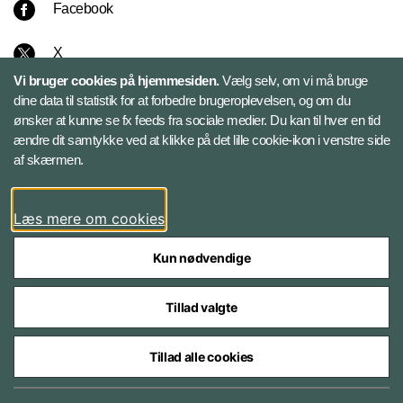
Facebook
X
Vi bruger cookies på hjemmesiden.
Vælg selv, om vi må bruge
Instagram
dine data til statistik for at forbedre brugeroplevelsen, og om du
ønsker at kunne se fx feeds fra sociale medier. Du kan til hver en tid
ændre dit samtykke ved at klikke på det lille cookie-ikon i venstre side
Bluesky
af skærmen.
LinkedIn
Læs mere om cookies
Kun nødvendige
Tillad valgte
Styrelser og myndigheder under Forsvarsministeriet
Tillad alle cookies