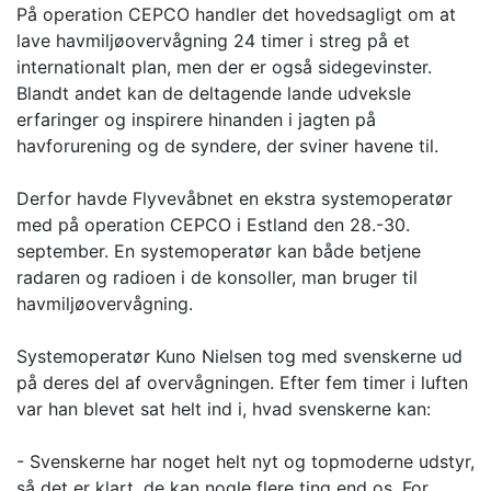
På operation CEPCO handler det hovedsagligt om at
lave havmiljøovervågning 24 timer i streg på et
internationalt plan, men der er også sidegevinster.
Blandt andet kan de deltagende lande udveksle
erfaringer og inspirere hinanden i jagten på
havforurening og de syndere, der sviner havene til.
Derfor havde Flyvevåbnet en ekstra systemoperatør
med på operation CEPCO i Estland den 28.-30.
september. En systemoperatør kan både betjene
radaren og radioen i de konsoller, man bruger til
havmiljøovervågning.
Systemoperatør Kuno Nielsen tog med svenskerne ud
på deres del af overvågningen. Efter fem timer i luften
var han blevet sat helt ind i, hvad svenskerne kan:
- Svenskerne har noget helt nyt og topmoderne udstyr,
så det er klart, de kan nogle flere ting end os. For