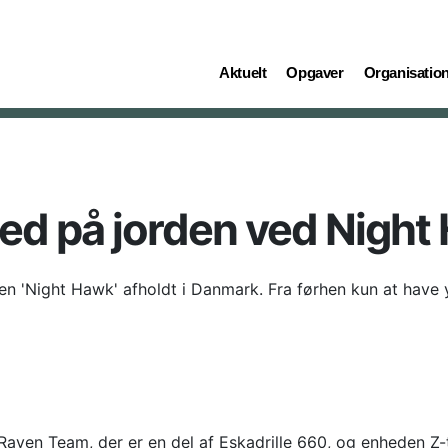
(current)
(current)
(current)
Aktuelt
Opgaver
Organisatio
ed på jorden ved Night
 'Night Hawk' afholdt i Danmark. Fra førhen kun at have yde
Raven Team, der er en del af Eskadrille 660, og enheden Z