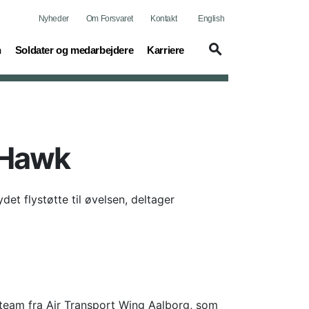
Nyheder
Om Forsvaret
Kontakt
English
(current)
(current)
n
Soldater og medarbejdere
Karriere
 Hawk
t flystøtte til øvelsen, deltager
-team fra Air Transport Wing Aalborg, som