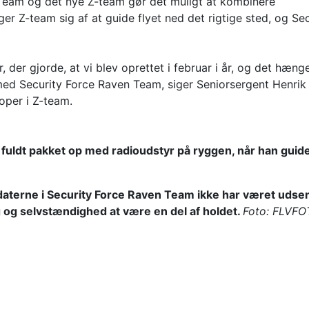
Team og det nye Z-team gør det muligt at kombinere
er Z-team sig af at guide flyet ned det rigtige sted, og Sec
der gjorde, at vi blev oprettet i februar i år, og det hæng
ed Security Force Raven Team, siger Seniorsergent Henrik
oper i Z-team.
fuldt pakket op med radioudstyr på ryggen, når han guide
ldaterne i Security Force Raven Team ikke har været udsen
 og selvstændighed at være en del af holdet.
Foto: FLVF