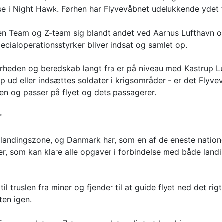
lse i Night Hawk. Førhen har Flyvevåbnet udelukkende ydet fl
n Team og Z-team sig blandt andet ved Aarhus Lufthavn og
ecialoperationsstyrker bliver indsat og samlet op.
kkerheden og beredskab langt fra er på niveau med Kastrup L
p ud eller indsættes soldater i krigsområder - er det Flyve
en og passer på flyet og dets passagerer.
r
g landingszone, og Danmark har, som en af de eneste natione
er, som kan klare alle opgaver i forbindelse med både land
 til truslen fra miner og fjender til at guide flyet ned det rig
ten igen.