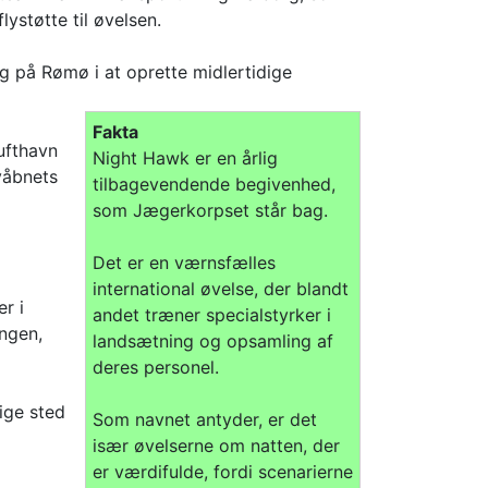
ystøtte til øvelsen.
 på Rømø i at oprette midlertidige
Fakta
ufthavn
Night Hawk er en årlig
våbnets
tilbagevendende begivenhed,
som Jægerkorpset står bag.
Det er en værnsfælles
international øvelse, der blandt
r i
andet træner specialstyrker i
ingen,
landsætning og opsamling af
deres personel.
tige sted
Som navnet antyder, er det
især øvelserne om natten, der
er værdifulde, fordi scenarierne