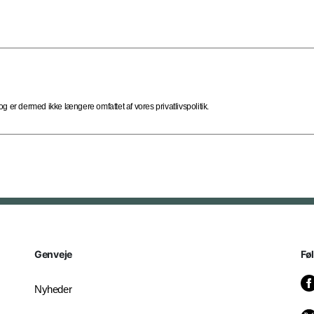
 er dermed ikke længere omfattet af vores privatlivspolitik.
Genveje
Fø
Nyheder