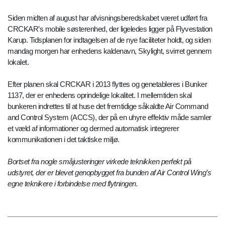
Siden midten af august har afvisningsberedskabet været udført fra
CRCKAR’s mobile søsterenhed, der ligeledes ligger på Flyvestation
Karup. Tidsplanen for indtagelsen af de nye faciliteter holdt, og siden
mandag morgen har enhedens kaldenavn, Skylight, svirret gennem
lokalet.
Efter planen skal CRCKAR i 2013 flyttes og genetableres i Bunker
1137, der er enhedens oprindelige lokalitet. I mellemtiden skal
bunkeren indrettes til at huse det fremtidige såkaldte Air Command
and Control System (ACCS), der på en uhyre effektiv måde samler
et væld af informationer og dermed automatisk integrerer
kommunikationen i det taktiske miljø.
Bortset fra nogle småjusteringer virkede teknikken perfekt på
udstyret, der er blevet genopbygget fra bunden af Air Control Wing’s
egne teknikere i forbindelse med flytningen.