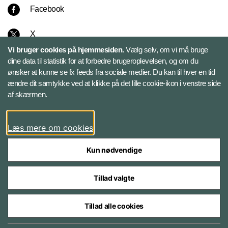
Facebook
X
Vi bruger cookies på hjemmesiden.
Vælg selv, om vi må bruge
Instagram
dine data til statistik for at forbedre brugeroplevelsen, og om du
ønsker at kunne se fx feeds fra sociale medier. Du kan til hver en tid
ændre dit samtykke ved at klikke på det lille cookie-ikon i venstre side
Bluesky
af skærmen.
LinkedIn
Læs mere om cookies
Kun nødvendige
Tillad valgte
Styrelser og myndigheder under Forsvarsministeriet
Tillad alle cookies