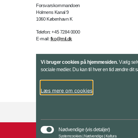
Forsvarskommandoen
Holmens Kanal 9
1060 København K
Telefon: +45 7284 0000
E-mail:
fko@mil.dk
Kontakt
Vi bruger cookies på hjemmesiden.
Vælg selv
sociale medier. Du kan til hver en tid ændre dit 
Læs mere om cookies
Styrelser og myndigheder under Forsvarsmini
Nødvendige
(vis detaljer)
Systemcookies | Nødvendige | Kaltura