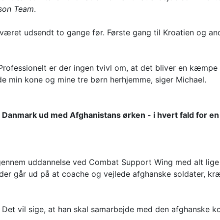
ison Team
.
været udsendt to gange før. Første gang til Kroatien og and
Professionelt er der ingen tvivl om, at det bliver en kæmpe
ade min kone og mine tre børn herhjemme, siger Michael.
Danmark ud med Afghanistans ørken - i hvert fald for en 
 gennem uddannelse ved Combat Support Wing med alt lige f
er går ud på at coache og vejlede afghanske soldater, kræ
 Det vil sige, at han skal samarbejde med den afghanske k