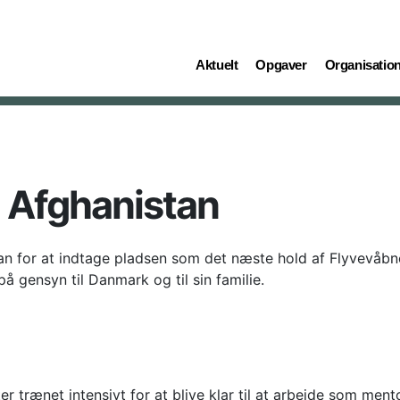
(current)
(current)
(current)
Aktuelt
Opgaver
Organisatio
il Afghanistan
istan for at indtage pladsen som det næste hold af Flyvevå
 på gensyn til Danmark og til sin familie.
 trænet intensivt for at blive klar til at arbejde som ment