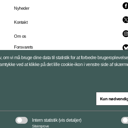
Nyheder
Kontakt
Om os
Forsvarets
Whistleblowerordning
, om vi må bruge dine data til statistik for at forbedre brugeroplevel
English Edition
samtykke ved at klikke på det lille cookie-ikon i venstre side af skærm
Kun nødvendi
steriet
Intern statistik
(vis detaljer)
Databeskyttelse og ansv
Siteimprove