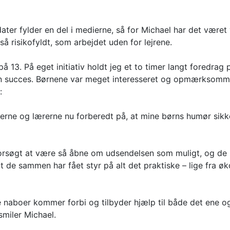
er fylder en del i medierne, så for Michael har det været 
så risikofyldt, som arbejdet uden for lejrene.
 på 13. På eget initiativ holdt jeg et to timer langt foredra
g en succes. Børnene var meget interesseret og opmærksomm
:
rne og lærerne nu forberedt på, at mine børns humør sikke
forsøgt at være så åbne om udsendelsen som muligt, og de 
at de sammen har fået styr på alt det praktiske – lige fra
ne naboer kommer forbi og tilbyder hjælp til både det ene o
miler Michael.