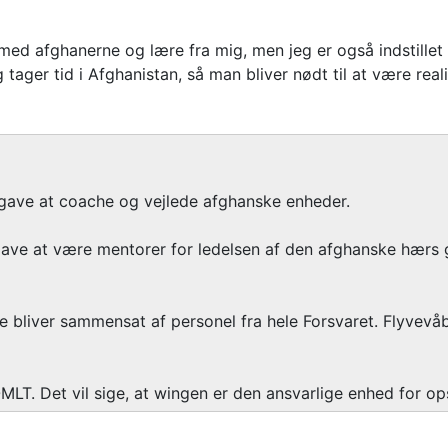
med afghanerne og lære fra mig, men jeg er også indstillet p
g tager tid i Afghanistan, så man bliver nødt til at være real
opgave at coache og vejlede afghanske enheder.
gave at være mentorer for ledelsen af den afghanske hærs
bliver sammensat af personel fra hele Forsvaret. Flyvevåb
MLT. Det vil sige, at wingen er den ansvarlige enhed for op