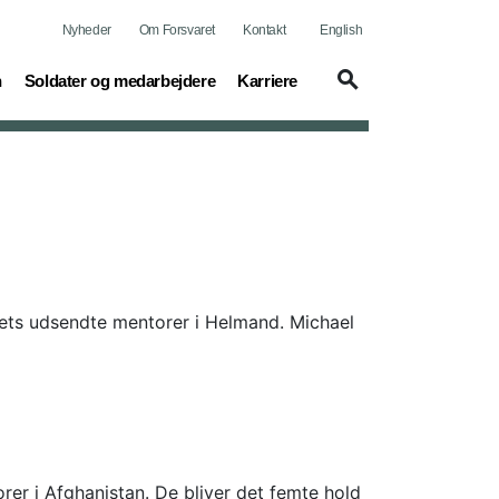
Nyheder
Om Forsvaret
Kontakt
English
(current)
(current)
n
Soldater og medarbejdere
Karriere
bnets udsendte mentorer i Helmand. Michael
orer i Afghanistan. De bliver det femte hold