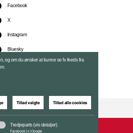
Facebook
X
Instagram
Bluesky
sen, og om du ønsker at kunne se fx feeds fra
LinkedIn
en.
ge
Tillad valgte
Tillad alle cookies
Tredjeparts
(vis detaljer)
ar
Cookiepolitik
Tilgængelighedserklæring
Facebook | x | Google