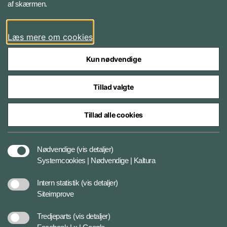
af skærmen.
LinkedIn
Læs mere om cookies
Kun nødvendige
Tillad valgte
Styrelser og myndigheder under Forsvarsministeriet
Tillad alle cookies
Databeskyttelse og ansvar
Nødvendige
(vis detaljer)
Systemcookies | Nødvendige | Kaltura
Cookiepolitik
Intern statistik
(vis detaljer)
Siteimprove
Tilgængelighedserklæring
Tredjeparts
(vis detaljer)