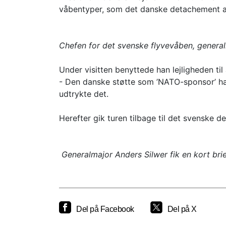
våbentyper, som det danske detachement a
Chefen for det svenske flyvevåben, general
Under visitten benyttede han lejligheden ti
- Den danske støtte som ’NATO-sponsor’ har
udtrykte det.
Herefter gik turen tilbage til det svenske 
Generalmajor Anders Silwer fik en kort bri
Del på Facebook
Del på X