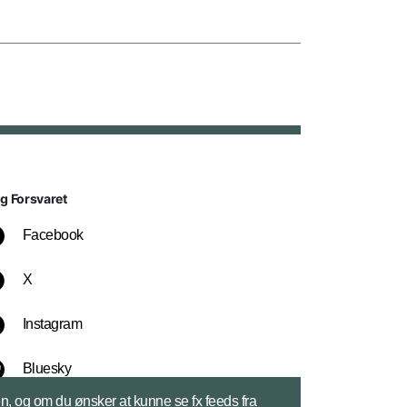
lg Forsvaret
Facebook
X
Instagram
Bluesky
sen, og om du ønsker at kunne se fx feeds fra