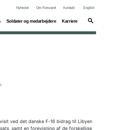
Nyheder
Om Forsvaret
Kontakt
English
(current)
(current)
n
Soldater og medarbejdere
Karriere
.
isit ved det danske F-16 bidrag til Libyen
ats, samt en forevisning af de forskellige