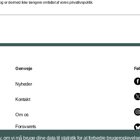
 er dermed ikke længere omfattet af vores privatlivspolitik.
Genveje
Fø
Nyheder
Kontakt
Om os
Forsvarets
Whistleblowerordning
, om vi må bruge dine data til statistik for at forbedre brugeroplevel