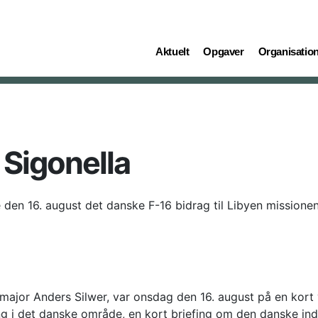
(current)
(current)
(current)
Aktuelt
Opgaver
Organisatio
Sigonella
den 16. august det danske F-16 bidrag til Libyen missionen
ajor Anders Silwer, var onsdag den 16. august på en kort v
g i det danske område, en kort briefing om den danske inds