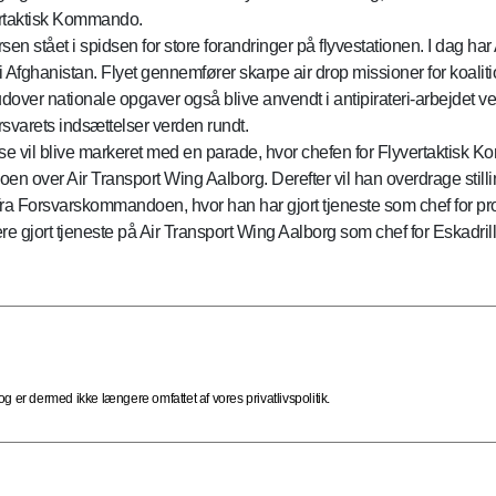
vertaktisk Kommando.
en stået i spidsen for store forandringer på flyvestationen. I dag ha
 i Afghanistan. Flyet gennemfører skarpe air drop missioner for koalit
dover nationale opgaver også blive anvendt i antipirateri-arbejdet ved
rsvarets indsættelser verden rundt.
lse vil blive markeret med en parade, hvor chefen for Flyvertaktis
over Air Transport Wing Aalborg. Derefter vil han overdrage stillin
ra Forsvarskommandoen, hvor han har gjort tjeneste som chef for pro
igere gjort tjeneste på Air Transport Wing Aalborg som chef for Eskadr
 er dermed ikke længere omfattet af vores privatlivspolitik.