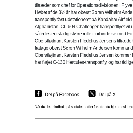
tiltræder som chef for Operationsdivisionen i Fly
I løbet af de 3½ år har oberst Søren Wilhelm Anders
transportfly fast udstationeret på Kandahar Airfield
Afghanistan. CL-604 Challenger-transportflyet vil u
således en stadig større rolle i forbindelse med Fo
Oberstløjtnant Karsten Fledelius Jensens tiltræde
fratage oberst Søren Wilhelm Andersen kommandoen 
Oberstløjtnant Karsten Fledelius Jensen kommer f
har fløjet C-130 Hercules-transportfly, og har tidl
Del på Facebook
Del på X
Når du deler indhold på sociale medier forlader du hjemmesiden og