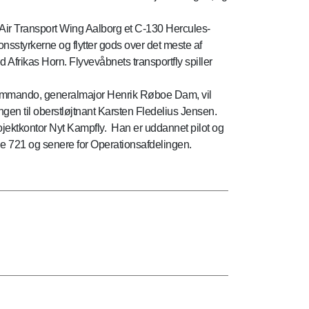
r Air Transport Wing Aalborg et C-130 Hercules-
ionsstyrkerne og flytter gods over det meste af
 Afrikas Horn. Flyvevåbnets transportfly spiller
k Kommando, generalmajor Henrik Røboe Dam, vil
gen til oberstløjtnant Karsten Fledelius Jensen.
jektkontor Nyt Kampfly. Han er uddannet pilot og
ille 721 og senere for Operationsafdelingen.