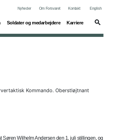
Nyheder
Om Forsvaret
Kontakt
English
(current)
(current)
n
Soldater og medarbejdere
Karriere
lyvertaktisk Kommando. Oberstløjtnant
 Søren Wilhelm Andersen den 1. juli stillingen, og