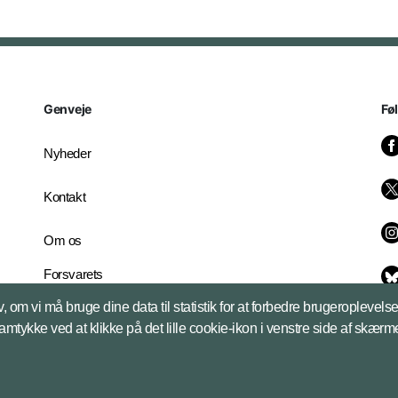
Genveje
Fø
Nyheder
Kontakt
Om os
Forsvarets
Whistleblowerordning
, om vi må bruge dine data til statistik for at forbedre brugeroplevel
English Edition
samtykke ved at klikke på det lille cookie-ikon i venstre side af skærm