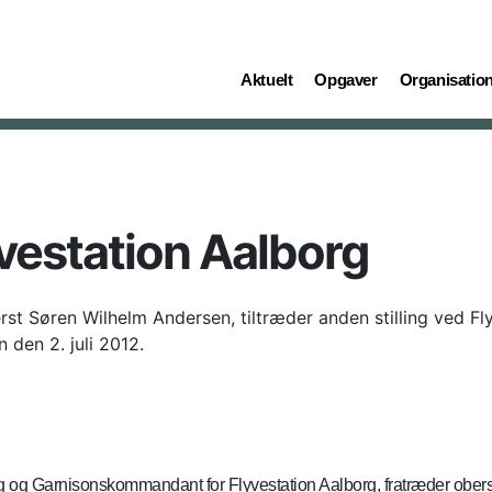
(current)
(current)
(current)
Aktuelt
Opgaver
Organisatio
yvestation Aalborg
rst Søren Wilhelm Andersen, tiltræder anden stilling ved F
 den 2. juli 2012.
rg og Garnisonskommandant for Flyvestation Aalborg, fratræder oberst