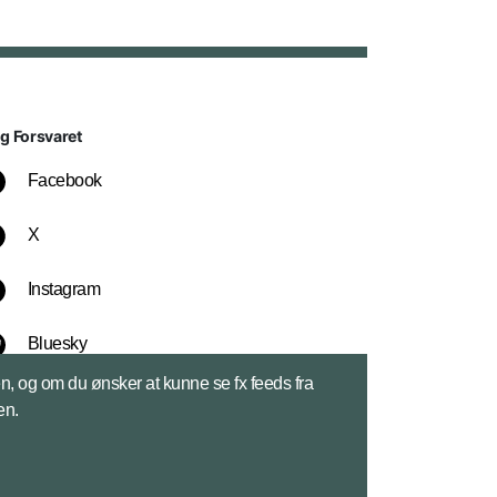
lg Forsvaret
Facebook
X
Instagram
Bluesky
sen, og om du ønsker at kunne se fx feeds fra
LinkedIn
en.