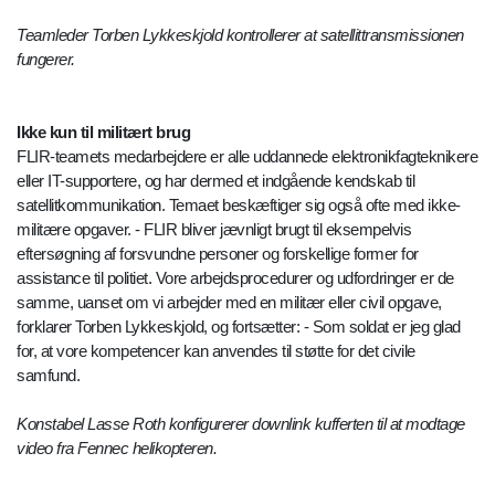
Teamleder Torben Lykkeskjold kontrollerer at satellittransmissionen
fungerer.
Ikke kun til militært brug
FLIR-teamets medarbejdere er alle uddannede elektronikfagteknikere
eller IT-supportere, og har dermed et indgående kendskab til
satellitkommunikation. Temaet beskæftiger sig også ofte med ikke-
militære opgaver. - FLIR bliver jævnligt brugt til eksempelvis
eftersøgning af forsvundne personer og forskellige former for
assistance til politiet. Vore arbejdsprocedurer og udfordringer er de
samme, uanset om vi arbejder med en militær eller civil opgave,
forklarer Torben Lykkeskjold, og fortsætter: - Som soldat er jeg glad
for, at vore kompetencer kan anvendes til støtte for det civile
samfund.
Konstabel Lasse Roth konfigurerer downlink kufferten til at modtage
video fra Fennec helikopteren.