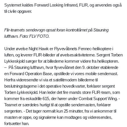
Systemet kaldes Forward Looking Infrared, FLIR, og anvendes også
til civile opgaver.
Flir-teamets sendevogn opsat foran kontroltårnet på Stauning
lufthavn. Foto: FLV FOTO.
Under øvelse Night Hawk er Flyvevåbnets Fennec-helikoptere i
luften, og leverer FLIR-billeder af øvelsesaktiviteterne. Sergent Torben
Lykkeskjold sørger for at billederne kommer videre fra helikopteren.
– På Stauning lufthavn, hvor flyvevåbnet den 9. oktober etablerede
en Forward Operation Base, opstillede vi vores mobile sendemast.
Herfra videresendte vi via et satellitmodem billederne til
beslutningstagerne i det operative hovedkvarter, forklarer sergent
Torben Lykkeskjold. Han leder det fire mands store FLIR-team, som
kommer fra eskadrille 615, der hører under Combat Support Wing. -
Teamet er særdeles hurtigt til at opstille sendemasten, forklarer
sergenten. - Det tager normalt kun 25 minutter, fra vi ankommer til
masten er oppe, og signalerne kan modtages og videresendes,
fortsætter han.