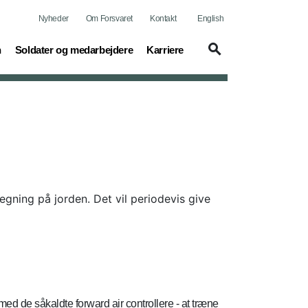
Nyheder
Om Forsvaret
Kontakt
English
(current)
(current)
n
Soldater og medarbejdere
Karriere
ning på jorden. Det vil periodevis give
ed de såkaldte forward air controllere - at træne