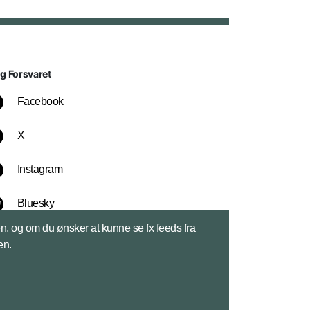
lg Forsvaret
Facebook
X
Instagram
Bluesky
sen, og om du ønsker at kunne se fx feeds fra
LinkedIn
en.