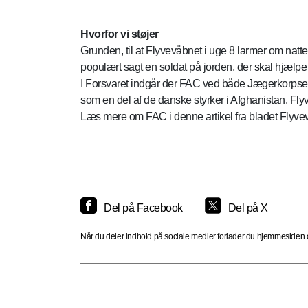
Hvorfor vi støjer
Grunden, til at Flyvevåbnet i uge 8 larmer om natt
populært sagt en soldat på jorden, der skal hjælpe en 
I Forsvaret indgår der FAC ved både Jægerkorpset,
som en del af de danske styrker i Afghanistan. Fly
Læs mere om FAC i denne artikel fra bladet Flyve
Del på Facebook
Del på X
Når du deler indhold på sociale medier forlader du hjemmesiden og