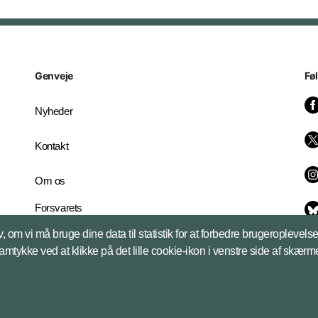
Genveje
Fø
Nyheder
Kontakt
Om os
Forsvarets
Whistleblowerordning
, om vi må bruge dine data til statistik for at forbedre brugeroplevel
English Edition
samtykke ved at klikke på det lille cookie-ikon i venstre side af skærm