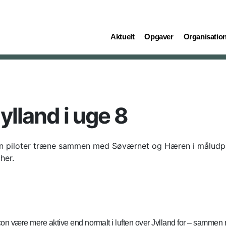
(current)
(current)
(current)
Aktuelt
Opgaver
Organisatio
ylland i uge 8
con piloter træne sammen med Søværnet og Hæren i måludpeg
her.
con være mere aktive end normalt i luften over Jylland for – sammen m