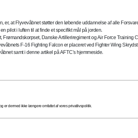
en, er, at Flyvevåbnet støtter den løbende uddannelse af alle Forsvar
pilot i luften til at finde et specifikt mål på jorden.
 Frømandskorpset, Danske Artilleriregiment og Air Force Training C
vevåbnets F-16 Fighting Falcon er placeret ved Fighter Wing Skrydst
våbnet samt i denne artikel på AFTC's hjemmeside.
 er dermed ikke længere omfattet af vores privatlivspolitik.