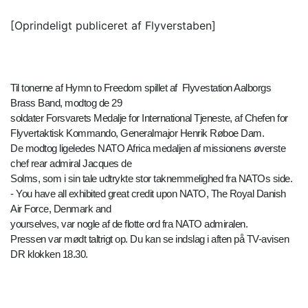
[Oprindeligt publiceret af Flyverstaben]
Til tonerne af Hymn to Freedom spillet af Flyvestation Aalborgs
Brass Band, modtog de 29
soldater Forsvarets Medalje for International Tjeneste, af Chefen for
Flyvertaktisk Kommando, Generalmajor Henrik Røboe Dam.
De modtog ligeledes NATO Africa medaljen af missionens øverste
chef rear admiral Jacques de
Solms, som i sin tale udtrykte stor taknemmelighed fra NATOs side.
- You have all exhibited great credit upon NATO, The Royal Danish
Air Force, Denmark and
yourselves, var nogle af de flotte ord fra NATO admiralen.
Pressen var mødt taltrigt op. Du kan se indslag i aften på TV-avisen
DR klokken 18.30.