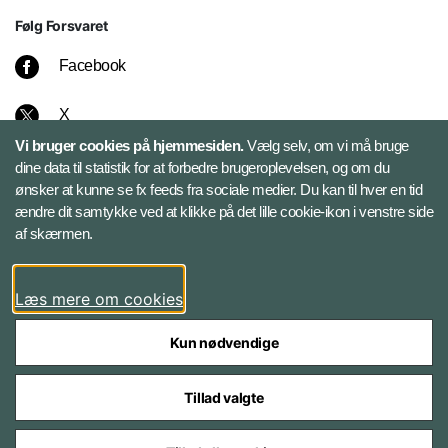
Følg Forsvaret
Facebook
X
Vi bruger cookies på hjemmesiden.
Vælg selv, om vi må bruge
Instagram
dine data til statistik for at forbedre brugeroplevelsen, og om du
ønsker at kunne se fx feeds fra sociale medier. Du kan til hver en tid
ændre dit samtykke ved at klikke på det lille cookie-ikon i venstre side
Bluesky
af skærmen.
LinkedIn
Læs mere om cookies
Kun nødvendige
Tillad valgte
Styrelser og myndigheder under Forsvarsministeriet