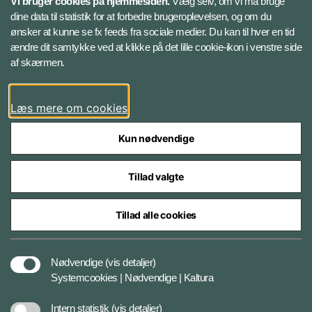
Vi bruger cookies på hjemmesiden.
Vælg selv, om vi må bruge
Instagram
dine data til statistik for at forbedre brugeroplevelsen, og om du
ønsker at kunne se fx feeds fra sociale medier. Du kan til hver en tid
ændre dit samtykke ved at klikke på det lille cookie-ikon i venstre side
Bluesky
af skærmen.
LinkedIn
Læs mere om cookies
Kun nødvendige
Tillad valgte
Styrelser og myndigheder under Forsvarsministeriet
Tillad alle cookies
Databeskyttelse og ansvar
Nødvendige
(vis detaljer)
Systemcookies | Nødvendige | Kaltura
Cookiepolitik
Intern statistik
(vis detaljer)