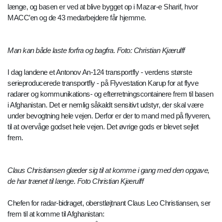
længe, og basen er ved at blive bygget op i Mazar-e Sharif, hvor
MACC’en og de 43 medarbejdere får hjemme.
Man kan både laste forfra og bagfra. Foto: Christian Kjærulff
I dag landene et Antonov An-124 transportfly - verdens største
serieproducerede transportfly - på Flyvestation Karup for at flyve
radarer og kommunikations- og efterretningscontainere frem til basen
i Afghanistan. Det er nemlig såkaldt sensitivt udstyr, der skal være
under bevogtning hele vejen. Derfor er der to mand med på flyveren,
til at overvåge godset hele vejen. Det øvrige gods er blevet sejlet
frem.
Claus Christiansen glæder sig til at komme i gang med den opgave,
de har trænet til længe. Foto Christian Kjærulff
Chefen for radar-bidraget, oberstløjtnant Claus Leo Christiansen, ser
frem til at komme til Afghanistan: