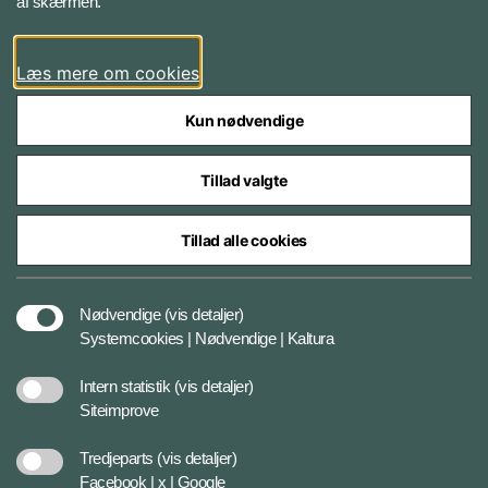
af skærmen.
LinkedIn
Læs mere om cookies
Kun nødvendige
Tillad valgte
Styrelser og myndigheder under Forsvarsministeriet
Tillad alle cookies
Databeskyttelse og ansvar
Nødvendige
(vis detaljer)
Systemcookies | Nødvendige | Kaltura
Cookiepolitik
Intern statistik
(vis detaljer)
Siteimprove
Tilgængelighedserklæring
Tredjeparts
(vis detaljer)
Facebook | x | Google