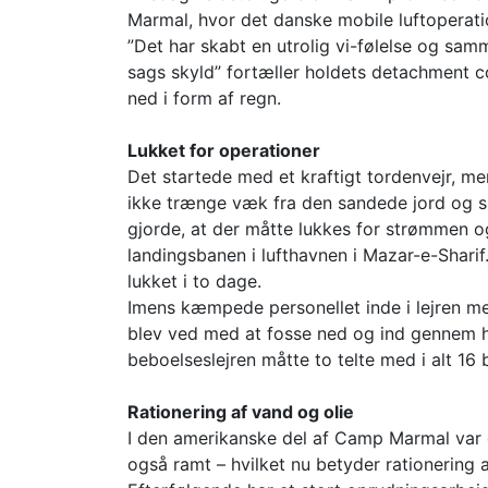
Marmal, hvor det danske mobile luftoperati
”Det har skabt en utrolig vi-følelse og sa
sags skyld” fortæller holdets detachment co
ned i form af regn.
Lukket for operationer
Det startede med et kraftigt tordenvejr, m
ikke trænge væk fra den sandede jord og 
gjorde, at der måtte lukkes for strømmen o
landingsbanen i lufthavnen i Mazar-e-Shari
lukket i to dage.
Imens kæmpede personellet inde i lejren me
blev ved med at fosse ned og ind gennem h
beboelseslejren måtte to telte med i alt 1
Rationering af vand og olie
I den amerikanske del af Camp Marmal var 
også ramt – hvilket nu betyder rationering a