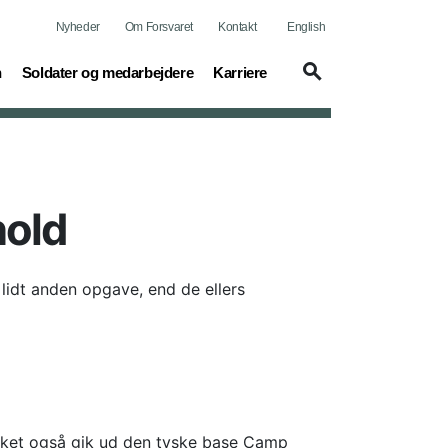
Nyheder
Om Forsvaret
Kontakt
English
(current)
(current)
n
Soldater og medarbejdere
Karriere
old
 lidt anden opgave, end de ellers
ilket også gik ud den tyske base Camp