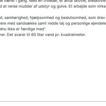
de været i gang. Med én trillebør, et antal skovle, snes
 at rense mudder af udstyr og gulve. Et arbejde som virkel
nd, samhørighed, hjælpsomhed og beslutsomhed, som drev 
dere med sandsække samt redde tøj og personlige ejendele f
dnu ikke er færdige med”.
mer. Det svarer til 60 liter vand pr. kvadratmeter.