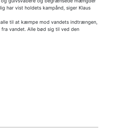
kovle og gulvsvabere og begrænsede mængder
ig har vist holdets kampånd, siger Klaus
alle til at kæmpe mod vandets indtrængen,
ra vandet. Alle bød sig til ved den