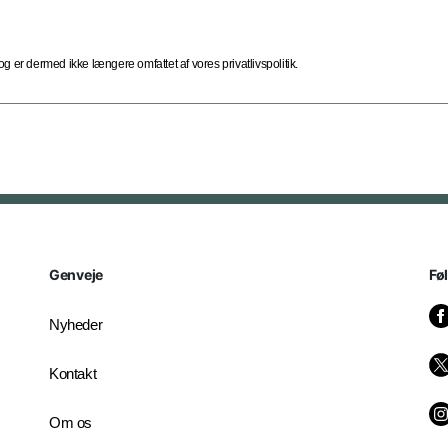
 er dermed ikke længere omfattet af vores privatlivspolitik.
Genveje
Fø
Nyheder
Kontakt
Om os