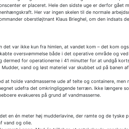
onscenter er placeret. Hele den sidste uge er derfor gået
mmenhængskraft. Her var ingen skelen til de normale arbejds
mmander oberstløjtnant Klaus Brieghel, om den indsats der 
en det var ikke kun fra himlen, at vandet kom – det kom og
skabte oversvømmelse både i det operative område og ved
g dermed for operationerne i 41 minutter for at undgå kort
f. Mudder, vand og løst materiel var skubbet ud på banen 
d at holde vandmasserne ude af telte og containere, men m
egnet udefra det omkringliggende terræn. Ikke længere s
6 beboere evakueres på grund af vandmasserne.
det en én meter høj mudderlavine, der ramte og de tyske p
f vand og olie.