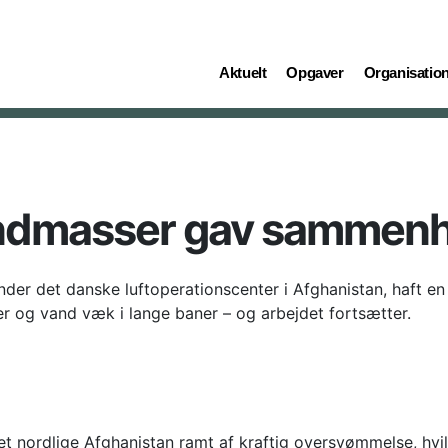
(current)
(current)
(current)
Aktuelt
Opgaver
Organisatio
dmasser gav sammenh
der det danske luftoperationscenter i Afghanistan, haft en
r og vand væk i lange baner – og arbejdet fortsætter.
det nordlige Afghanistan ramt af kraftig oversvømmelse, hv