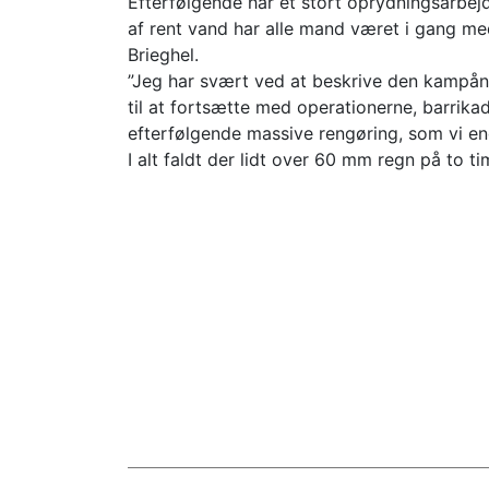
Efterfølgende har et stort oprydningsarbej
af rent vand har alle mand været i gang med
Brieghel.
”Jeg har svært ved at beskrive den kampå
til at fortsætte med operationerne, barrika
efterfølgende massive rengøring, som vi en
I alt faldt der lidt over 60 mm regn på to ti