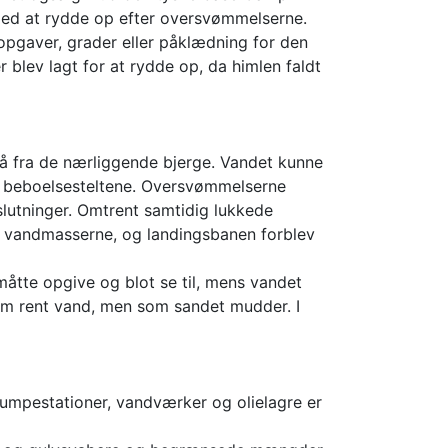
 med at rydde op efter oversvømmelserne.
opgaver, grader eller påklædning for den
blev lagt for at rydde op, da himlen faldt
så fra de nærliggende bjerge. Vandet kunne
 beboelsesteltene. Oversvømmelserne
slutninger. Omtrent samtidig lukkede
af vandmasserne, og landingsbanen forblev
åtte opgive og blot se til, mens vandet
om rent vand, men som sandet mudder. I
umpestationer, vandværker og olielagre er