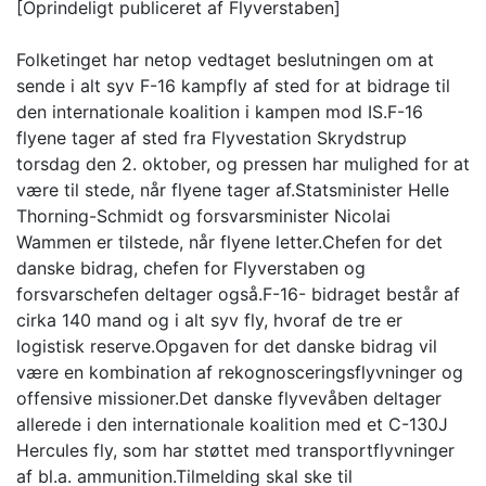
[Oprindeligt publiceret af Flyverstaben]
Folketinget har netop vedtaget beslutningen om at
sende i alt syv F-16 kampfly af sted for at bidrage til
den internationale koalition i kampen mod IS.F-16
flyene tager af sted fra Flyvestation Skrydstrup
torsdag den 2. oktober, og pressen har mulighed for at
være til stede, når flyene tager af.Statsminister Helle
Thorning-Schmidt og forsvarsminister Nicolai
Wammen er tilstede, når flyene letter.Chefen for det
danske bidrag, chefen for Flyverstaben og
forsvarschefen deltager også.F-16- bidraget består af
cirka 140 mand og i alt syv fly, hvoraf de tre er
logistisk reserve.Opgaven for det danske bidrag vil
være en kombination af rekognosceringsflyvninger og
offensive missioner.Det danske flyvevåben deltager
allerede i den internationale koalition med et C-130J
Hercules fly, som har støttet med transportflyvninger
af bl.a. ammunition.Tilmelding skal ske til