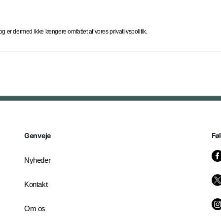
 er dermed ikke længere omfattet af vores privatlivspolitik.
Genveje
Fø
Nyheder
Kontakt
Om os