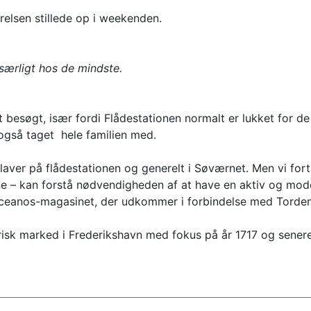
lsen stillede op i weekenden.
 særligt hos de mindste.
 besøgt, især fordi Flådestationen normalt er lukket for de
også taget hele familien med.
 laver på flådestationen og generelt i Søværnet. Men vi for
ne – kan forstå nødvendigheden af at have en aktiv og mo
ceanos-magasinet, der udkommer i forbindelse med Torden
risk marked i Frederikshavn med fokus på år 1717 og senere