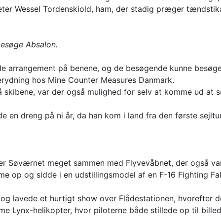
eter Wessel Tordenskiold, ham, der stadig præger tændsti
esøge Absalon.
de arrangement på benene, og de besøgende kunne besøge 
minerydning hos Mine Counter Measures Danmark.
å skibene, var der også mulighed for selv at komme ud at s
en dreng på ni år, da han kom i land fra den første sejltur.
er Søværnet meget sammen med Flyvevåbnet, der også var
e op og sidde i en udstillingsmodel af en F-16 Fighting Fa
 og lavede et hurtigt show over Flådestationen, hvorefter de
Lynx-helikopter, hvor piloterne både stillede op til billede