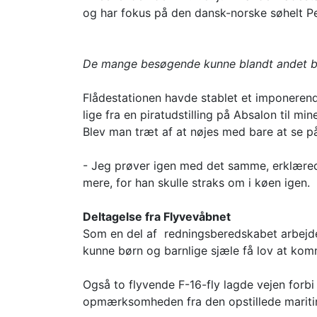
og har fokus på den dansk-norske søhelt P
De mange besøgende kunne blandt andet b
Flådestationen havde stablet et imponeren
lige fra en piratudstilling på Absalon til 
Blev man træt af at nøjes med bare at se p
- Jeg prøver igen med det samme, erklærede 
mere, for han skulle straks om i køen igen.
Deltagelse fra Flyvevåbnet
Som en del af redningsberedskabet arbejd
kunne børn og barnlige sjæle få lov at komm
Også to flyvende F-16-fly lagde vejen forbi
opmærksomheden fra den opstillede maritime 