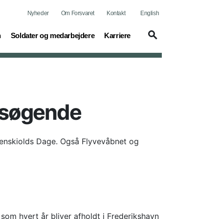
Nyheder
Om Forsvaret
Kontakt
English
(current)
(current)
n
Soldater og medarbejdere
Karriere
esøgende
rdenskiolds Dage. Også Flyvevåbnet og
som hvert år bliver afholdt i Frederikshavn