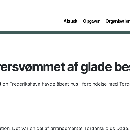
(current)
(current)
(current)
Aktuelt
Opgaver
Organisatio
versvømmet af glade b
station Frederikshavn havde åbent hus i forbindelse med To
tion. Det var en del af arrangementet Tordenskiolds Dage, 