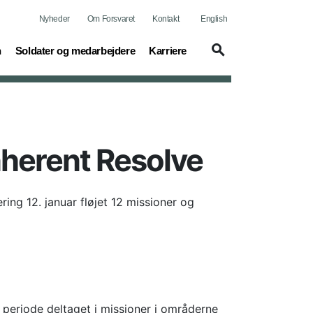
Nyheder
Om Forsvaret
Kontakt
English
(current)
(current)
n
Soldater og medarbejdere
Karriere
nherent Resolve
ing 12. januar fløjet 12 missioner og
e periode deltaget i missioner i områderne