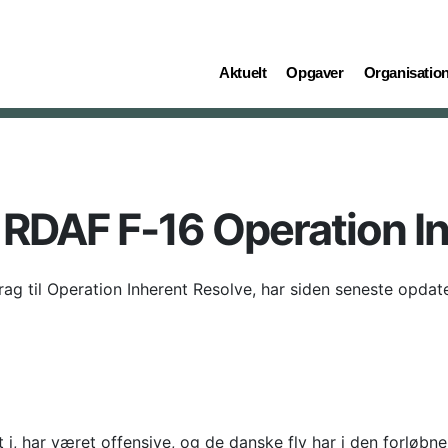
(current)
(current)
(current)
Aktuelt
Opgaver
Organisatio
 RDAF F-16 Operation I
ag til Operation Inherent Resolve, har siden seneste opdater
 i, har været offensive, og de danske fly har i den forløbn