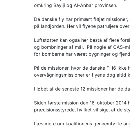
omkring Bayiji og Al-Anbar provinsen.
De danske fly har primært fløjet missioner, 
på landjorden. Her vil flyene patruljere ove
Luftstøtten kan også her bestå af flere fo
og bombninger af mål. På nogle af CAS-mis
for bomberne har været bygninger og fjendt
På de missioner, hvor de danske F-16 ikke 
overvågningsmissioner er flyene dog altid kl
I løbet af de seneste 12 missioner har de d
Siden første mission den 16. oktober 2014 
præcisionsstyrede, hvilket vil sige, at de s
Læs mere om koalitionens gennemførte a