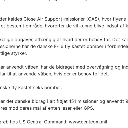
der kaldes Close Air Support-missioner (CAS), hvor flyene er
r et bestemt område, hvorefter de vil kunne blive indsat af k
rskellige opgaver, afhængig af hvad der er behov for. Det 
sionerne har de danske F-16 fly kastet bomber i forbinde
lige styrker.
har anvendt våben, har de bidraget med overvågning og ind
ar til at anvende våben, hvis der er behov for det.
anske fly kastet seks bomber.
har det danske bidrag i alt fløjet 151 missioner og anvend
tyres mod deres mål af enten laser eller GPS.
ngreb hos US Central Command: www.centcom.mil