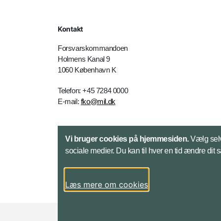
Kontakt
Forsvarskommandoen
Holmens Kanal 9
1060 København K
Telefon: +45 7284 0000
E-mail:
fko@mil.dk
Kontakt
Vi bruger cookies på hjemmesiden.
Vælg selv
sociale medier. Du kan til hver en tid ændre dit 
Læs mere om cookies
Styrelser og myndigheder under Forsvarsmini