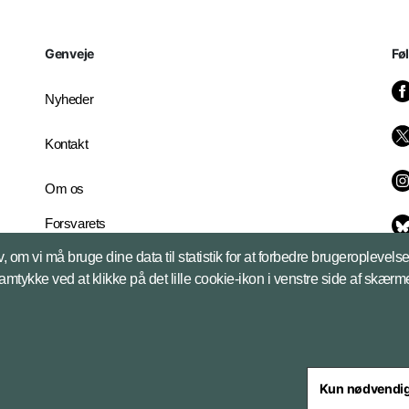
Genveje
Fø
Nyheder
Kontakt
Om os
Forsvarets
Whistleblowerordning
, om vi må bruge dine data til statistik for at forbedre brugeroplevel
English Edition
samtykke ved at klikke på det lille cookie-ikon i venstre side af skærm
Kun nødvendi
steriet