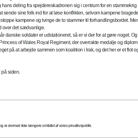
hans deling fra spejdereskadronen sig i centrum for en stammekrig i d
at sende sine folk ind for at løse konflikten, selvom kampene braged
 stoppe kampene og tvinge de to stammer til forhandlingsbordet. Men
ud over det sædvanlige.
r danske soldater er udstationeret, så er vi der for at gøre noget. Og f
Princess of Wales Royal Regiment, der overrakte medalje og diplom til
eget på at arbejde sammen som koalition i Irak, og det her er et flot 
 på siden.
 er dermed ikke længere omfattet af vores privatlivspolitik.