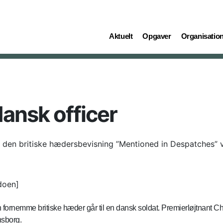
(current)
(current)
(current)
Aktuelt
Opgaver
Organisatio
dansk officer
ag den britiske hædersbevisning ”Mentioned in Despatches” 
doen]
 fornemme britiske hæder går til en dansk soldat. Premierløjtnant Ch
nsborg.