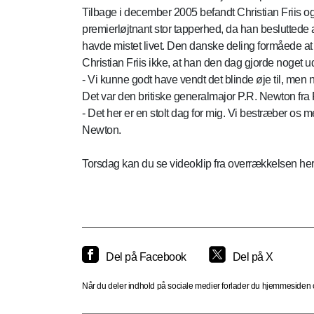
Tilbage i december 2005 befandt Christian Friis og 
premierløjtnant stor tapperhed, da han besluttede 
havde mistet livet. Den danske deling formåede at
Christian Friis ikke, at han den dag gjorde noget 
- Vi kunne godt have vendt det blinde øje til, men nå
Det var den britiske generalmajor P.R. Newton fra 
- Det her er en stolt dag for mig. Vi bestræber os m
Newton.
Torsdag kan du se videoklip fra overrækkelsen her
Del på Facebook
Del på X
Når du deler indhold på sociale medier forlader du hjemmesiden og