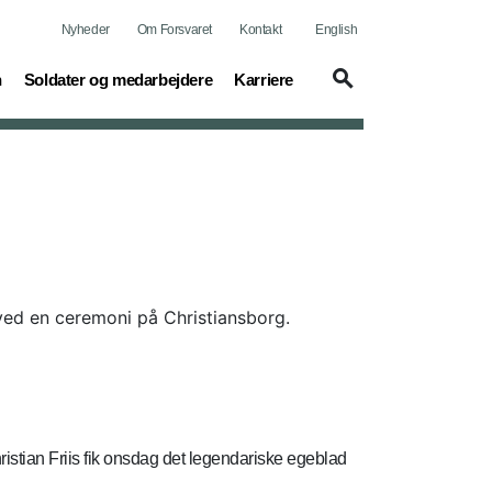
Nyheder
Om Forsvaret
Kontakt
English
(current)
(current)
n
Soldater og medarbejdere
Karriere
ved en ceremoni på Christiansborg.
ristian Friis fik onsdag det legendariske egeblad