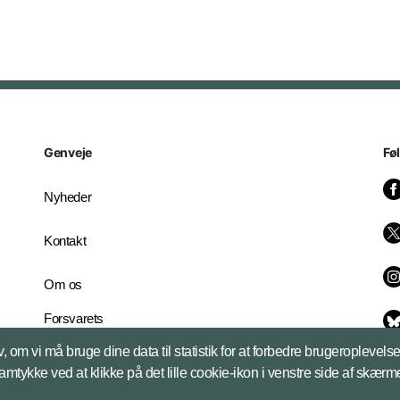
Genveje
Fø
Nyheder
Kontakt
Om os
Forsvarets
Whistleblowerordning
, om vi må bruge dine data til statistik for at forbedre brugeroplevel
English Edition
samtykke ved at klikke på det lille cookie-ikon i venstre side af skærm