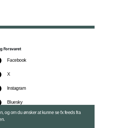
lg Forsvaret
Facebook
X
Instagram
Bluesky
sen, og om du ønsker at kunne se fx feeds fra
LinkedIn
en.