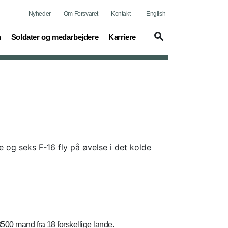
Nyheder
Om Forsvaret
Kontakt
English
(current)
(current)
n
Soldater og medarbejdere
Karriere
e og seks F-16 fly på øvelse i det kolde
8500 mand fra 18 forskellige lande.