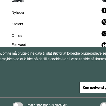
Genveje
Fø
Nyheder
Kontakt
Om os
Forsvarets
Whistleblowerordning
, om vi må bruge dine data til statistik for at forbedre brugeroplevel
English Edition
samtykke ved at klikke på det lille cookie-ikon i venstre side af skærm
Kun nødvendi
steriet
Intern statistik
(vis detaljer)