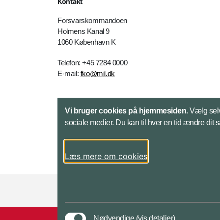
Kontakt
Forsvarskommandoen
Holmens Kanal 9
1060 København K
Telefon: +45 7284 0000
E-mail:
fko@mil.dk
Kontakt
Vi bruger cookies på hjemmesiden.
Vælg selv
sociale medier. Du kan til hver en tid ændre dit 
Læs mere om cookies
Styrelser og myndigheder under Forsvarsmini
Nødvendige
(vis detaljer)