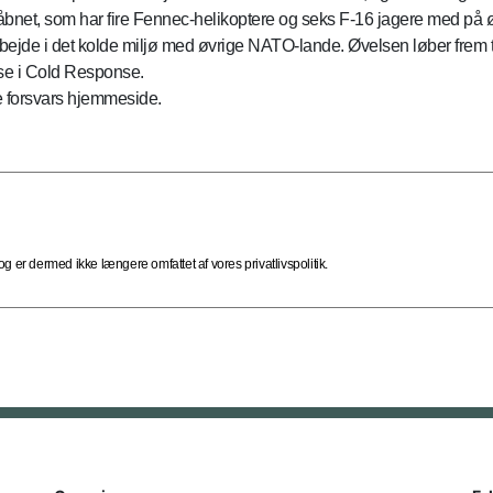
evåbnet, som har fire Fennec-helikoptere og seks F-16 jagere med på 
jde i det kolde miljø med øvrige NATO-lande. Øvelsen løber frem ti
lse i Cold Response.
 forsvars hjemmeside.
 er dermed ikke længere omfattet af vores privatlivspolitik.