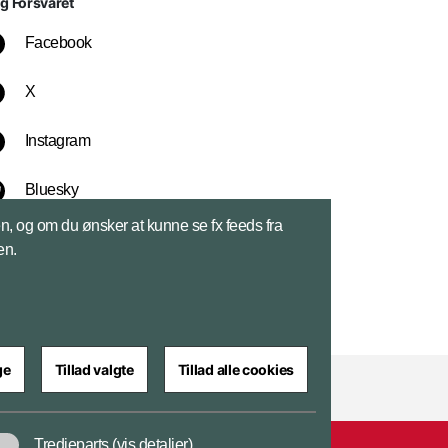
lg Forsvaret
Facebook
X
Instagram
Bluesky
sen, og om du ønsker at kunne se fx feeds fra
LinkedIn
en.
ge
Tillad valgte
Tillad alle cookies
Tredjeparts
(vis detaljer)