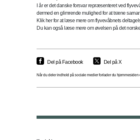
I år er det danske forsvar repræsenteret ved flyv
dermed en glimrende mulighed for at træne samarbe
Klik her for at læse mere om flyvevåbnets deltage
Du kan også læse mere om øvelsen på det norske
Del på Facebook
Del på X
Når du deler indhold på sociale medier forlader du hjemmesiden og