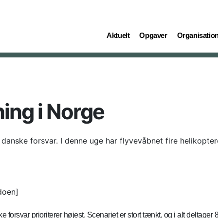
(current)
(current)
(current)
Aktuelt
Opgaver
Organisatio
ing i Norge
danske forsvar. I denne uge har flyvevåbnet fire helikopter
doen]
rsvar prioriterer højest. Scenariet er stort tænkt, og i alt deltager 