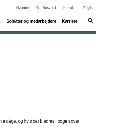
Nyheder
Om Forsvaret
Kontakt
English
(current)
(current)
n
Soldater og medarbejdere
Karriere
mle dage, og hvis der bladres i bogen over