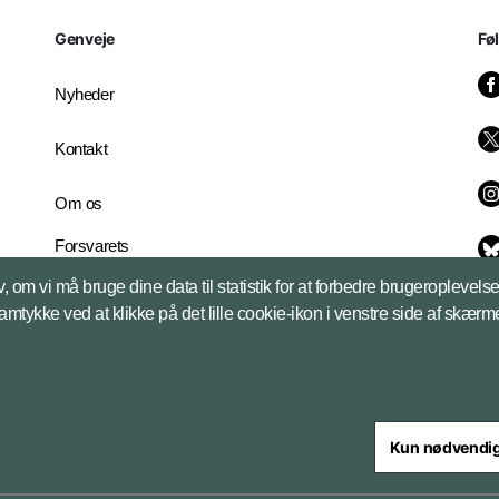
Genveje
Fø
Nyheder
Kontakt
Om os
Forsvarets
Whistleblowerordning
, om vi må bruge dine data til statistik for at forbedre brugeroplevel
English Edition
samtykke ved at klikke på det lille cookie-ikon i venstre side af skærm
Kun nødvendi
steriet