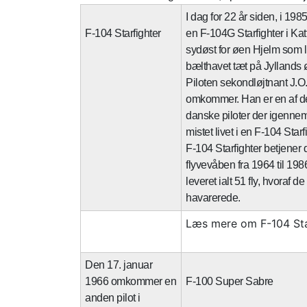
I dag for 22 år siden, i 198
F-104 Starfighter
en F-104G Starfighter i Ka
sydøst for øen Hjelm som l
bælthavet tæt på Jyllands ø
Piloten sekondløjtnant J.O
omkommer. Han er en af de 
danske piloter der igennem
mistet livet i en F-104 Starf
F-104 Starfighter betjener
flyvevåben fra 1964 til 198
leveret ialt 51 fly, hvoraf de
havarerede.
Læs mere om F-104 Sta
Den 17. januar
1966 omkommer en
F-100 Super Sabre
anden pilot i