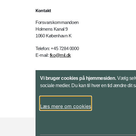
Kontakt
Forsvarskommandoen
Holmens Kanal 9
1060 København K
Telefon: +45 7284 0000
E-mail:
fko@mil.dk
Kontakt
Vi bruger cookies på hjemmesiden.
Vælg selv
sociale medier. Du kan til hver en tid ændre dit 
Læs mere om cookies
Styrelser og myndigheder under Forsvarsmini