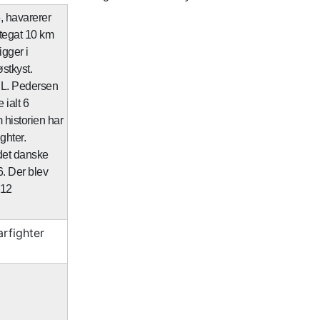
5, havarerer
ttegat 10 km
igger i
stkyst.
.L. Pedersen
ialt 6
 historien har
ighter.
 det danske
6. Der blev
 12
rfighter