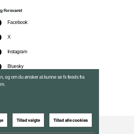
lg Forsvaret
Facebook
X
Instagram
Bluesky
sen, og om du ønsker at kunne se fx feeds fra
LinkedIn
en.
ge
Tillad valgte
Tillad alle cookies