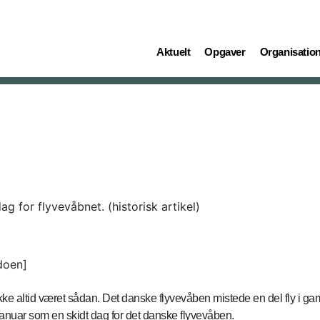
(current)
(current)
(current)
Aktuelt
Opgaver
Organisatio
dag for flyvevåbnet. (historisk artikel)
doen]
ikke altid været sådan. Det danske flyvevåben mistede en del fly i ga
januar som en skidt dag for det danske flyvevåben.