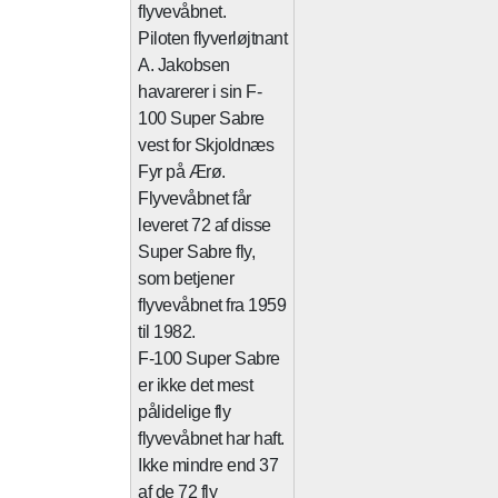
flyvevåbnet.
Piloten flyverløjtnant
A. Jakobsen
havarerer i sin F-
100 Super Sabre
vest for Skjoldnæs
Fyr på Ærø.
Flyvevåbnet får
leveret 72 af disse
Super Sabre fly,
som betjener
flyvevåbnet fra 1959
til 1982.
F-100 Super Sabre
er ikke det mest
pålidelige fly
flyvevåbnet har haft.
Ikke mindre end 37
af de 72 fly