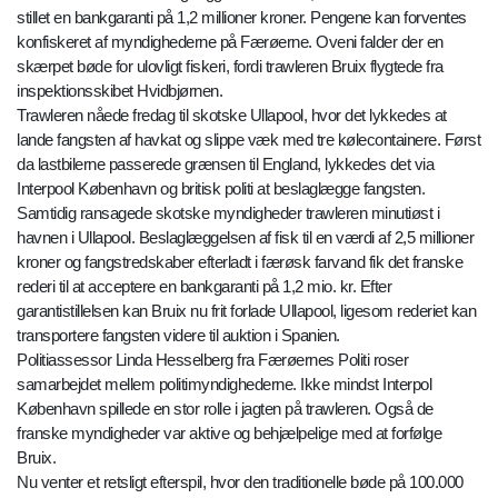
stillet en bankgaranti på 1,2 millioner kroner. Pengene kan forventes
konfiskeret af myndighederne på Færøerne. Oveni falder der en
skærpet bøde for ulovligt fiskeri, fordi trawleren Bruix flygtede fra
inspektionsskibet Hvidbjørnen.
Trawleren nåede fredag til skotske Ullapool, hvor det lykkedes at
lande fangsten af havkat og slippe væk med tre kølecontainere. Først
da lastbilerne passerede grænsen til England, lykkedes det via
Interpool København og britisk politi at beslaglægge fangsten.
Samtidig ransagede skotske myndigheder trawleren minutiøst i
havnen i Ullapool. Beslaglæggelsen af fisk til en værdi af 2,5 millioner
kroner og fangstredskaber efterladt i færøsk farvand fik det franske
rederi til at acceptere en bankgaranti på 1,2 mio. kr. Efter
garantistillelsen kan Bruix nu frit forlade Ullapool, ligesom rederiet kan
transportere fangsten videre til auktion i Spanien.
Politiassessor Linda Hesselberg fra Færøernes Politi roser
samarbejdet mellem politimyndighederne. Ikke mindst Interpol
København spillede en stor rolle i jagten på trawleren. Også de
franske myndigheder var aktive og behjælpelige med at forfølge
Bruix.
Nu venter et retsligt efterspil, hvor den traditionelle bøde på 100.000