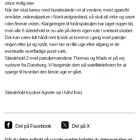
sirius redig.wav
Når der skal køres med hundeslæde i et af verdens mest ugæstfri
områder, nationalparken i Nord-østgrønland, så skal alt virke og være
i den fineste orden. Klargøringen til forårspatruljen har taget nogen tid,
men alle 6 slædehold er nu ude på deres egen rute i sneland-skabet.
Det kan være lidt hårdt rent fysisk at komme i gang med patrulje-
ringen efter jul og nytår, men her en lille uge efter afgang er de
eventuelle overflødige pund væk.
Slædehold 2 med patruljemændene Thomas og Mads er på vej
sydover fra Daneborg. Vi fangende dem på satellittelefonen for at
spørge til hvordan den første uge er gået.
Slædehold krydser Agnete sø i hård frost.
Del på Facebook
Del på X
Når du deler indhold på sociale medier forlader du hjemmesiden og