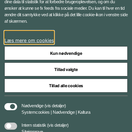
Instagram
dine data til statistik for at forbedre brugeroplevelsen, og om du
ønsker at kunne se fx feeds fra sociale medier. Du kan til hver en tid
ændre dit samtykke ved at klikke på det lille cookie-ikon i venstre side
Bluesky
af skærmen.
LinkedIn
Læs mere om cookies
Kun nødvendige
Tillad valgte
Styrelser og myndigheder under Forsvarsministeriet
Tillad alle cookies
Databeskyttelse og ansvar
Nødvendige
(vis detaljer)
Systemcookies | Nødvendige | Kaltura
Cookiepolitik
Intern statistik
(vis detaljer)
Siteimprove