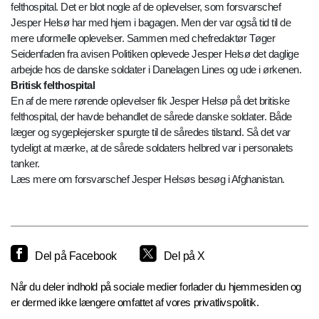
felthospital. Det er blot nogle af de oplevelser, som forsvarschef
Jesper Helsø har med hjem i bagagen. Men der var også tid til de
mere uformelle oplevelser. Sammen med chefredaktør Tøger
Seidenfaden fra avisen Politiken oplevede Jesper Helsø det daglige
arbejde hos de danske soldater i Danelagen Lines og ude i ørkenen.
Britisk felthospital
En af de mere rørende oplevelser fik Jesper Helsø på det britiske
felthospital, der havde behandlet de sårede danske soldater. Både
læger og sygeplejersker spurgte til de såredes tilstand. Så det var
tydeligt at mærke, at de sårede soldaters helbred var i personalets
tanker.
Læs mere om forsvarschef Jesper Helsøs besøg i Afghanistan.
Del på Facebook
Del på X
Når du deler indhold på sociale medier forlader du hjemmesiden og
er dermed ikke længere omfattet af vores privatlivspolitik.