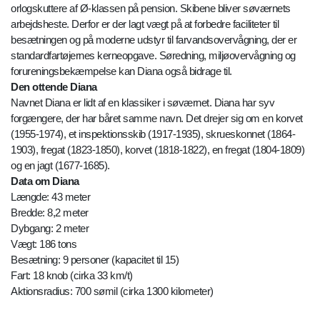
orlogskuttere af Ø-klassen på pension. Skibene bliver søværnets
arbejdsheste. Derfor er der lagt vægt på at forbedre faciliteter til
besætningen og på moderne udstyr til farvandsovervågning, der er
standardfartøjernes kerneopgave. Søredning, miljøovervågning og
forureningsbekæmpelse kan Diana også bidrage til.
Den ottende Diana
Navnet Diana er lidt af en klassiker i søværnet. Diana har syv
forgængere, der har båret samme navn. Det drejer sig om en korvet
(1955-1974), et inspektionsskib (1917-1935), skrueskonnet (1864-
1903), fregat (1823-1850), korvet (1818-1822), en fregat (1804-1809)
og en jagt (1677-1685).
Data om Diana
Længde: 43 meter
Bredde: 8,2 meter
Dybgang: 2 meter
Vægt: 186 tons
Besætning: 9 personer (kapacitet til 15)
Fart: 18 knob (cirka 33 km/t)
Aktionsradius: 700 sømil (cirka 1300 kilometer)