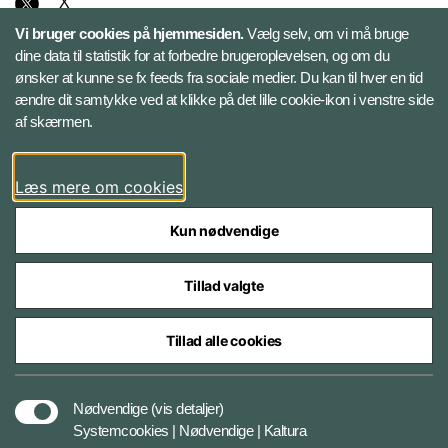
X
Vi bruger cookies på hjemmesiden.
Vælg selv, om vi må bruge
Instagram
dine data til statistik for at forbedre brugeroplevelsen, og om du
ønsker at kunne se fx feeds fra sociale medier. Du kan til hver en tid
ændre dit samtykke ved at klikke på det lille cookie-ikon i venstre side
Bluesky
af skærmen.
LinkedIn
Læs mere om cookies
Kun nødvendige
Tillad valgte
Styrelser og myndigheder under Forsvarsministeriet
Tillad alle cookies
Databeskyttelse og ansvar
Nødvendige
(vis detaljer)
Systemcookies | Nødvendige | Kaltura