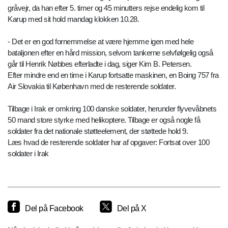
gråvejr, da han efter 5. timer og 45 minutters rejse endelig kom til
Karup med sit hold mandag klokken 10.28.
- Det er en god fornemmelse at være hjemme igen med hele
bataljonen efter en hård mission, selvom tankerne selvfølgelig også
går til Henrik Nøbbes efterladte i dag, siger Kim B. Petersen.
Efter mindre end en time i Karup fortsatte maskinen, en Boing 757 fra
Air Slovakia til København med de resterende soldater.
Tilbage i Irak er omkring 100 danske soldater, herunder flyvevåbnets
50 mand store styrke med helikoptere. Tilbage er også nogle få
soldater fra det nationale støtteelement, der støttede hold 9.
Læs hvad de resterende soldater har af opgaver: Fortsat over 100
soldater i Irak
Del på Facebook
Del på X