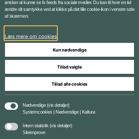
ønsker at kunne se fx feeds fra sociale medier. Du kan til hver en tid
ændre dit samtykke ved at klikke på det lille cookie-ikon i venstre side
Bluesky
af skærmen.
LinkedIn
Læs mere om cookies
Kun nødvendige
Tillad valgte
Styrelser og myndigheder under Forsvarsministeriet
Tillad alle cookies
Databeskyttelse og ansvar
Nødvendige
(vis detaljer)
Systemcookies | Nødvendige | Kaltura
Cookiepolitik
Intern statistik
(vis detaljer)
Siteimprove