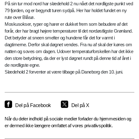
På sin tur mod nord har slædehold 2 nu nået det nordligste punkt ved
79 fjorden, og er begyndt turen sydpå. Her har holdet fundet en ny
rute over Blåsø.
Moskusokser, ryper og harer er dukket frem som bebudere af det
forår, der har bragt højere temperaturer til det nordøstligste Grønland.
Det betyder at sneen smelter og hundene får det for varmt i
dagtimerne. Derfor skal døgnet vendes. Fra nu af skal der køres om
natten og soves om dagen. Udover temperaturforskellen har det ikke
den store betydning, da der er lyst døgnet rundt på denne tid af året i
de nordligste egne.
Slædehold 2 forventer at være tilbage på Daneborg den 10. juni.
Del på Facebook
Del på X
Når du deler indhold på sociale medier forlader du hjemmesiden og
er dermed ikke længere omfattet af vores privatlivspolitik.