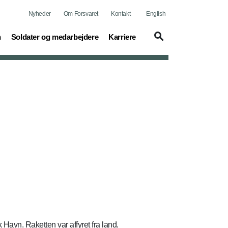
Nyheder
Om Forsvaret
Kontakt
English
(current)
(current)
n
Soldater og medarbejdere
Karriere
Havn. Raketten var affyret fra land.