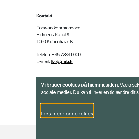
Kontakt
Forsvarskommandoen
Holmens Kanal 9
1060 København K
Telefon: +45 7284 0000
E-mail:
fko@mil.dk
Kontakt
Vi bruger cookies på hjemmesiden.
Vælg selv
sociale medier. Du kan til hver en tid ændre dit 
Læs mere om cookies
Styrelser og myndigheder under Forsvarsmini