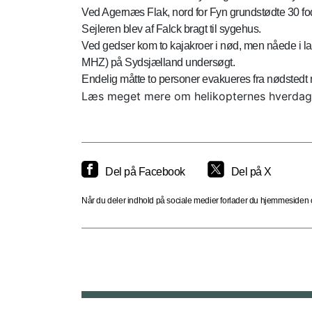
Ved Agernæs Flak, nord for Fyn grundstødte 30 fo
Sejleren blev af Falck bragt til sygehus.
Ved gedser kom to kajakroer i nød, men nåede i land
MHZ) på Sydsjælland undersøgt.
Endelig måtte to personer evakueres fra nødstedt n
Læs meget mere om helikopternes hverdag
Del på Facebook
Del på X
Når du deler indhold på sociale medier forlader du hjemmesiden og