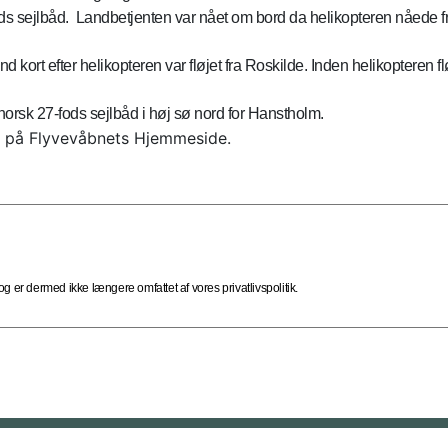
ds sejlbåd. Landbetjenten var nået om bord da helikopteren nåede f
 kort efter helikopteren var fløjet fra Roskilde. Inden helikopteren f
orsk 27-fods sejlbåd i høj sø nord for Hanstholm.
 på Flyvevåbnets Hjemmeside.
 er dermed ikke længere omfattet af vores privatlivspolitik.