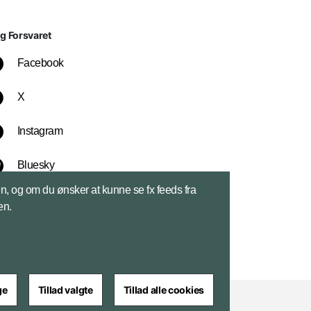
lg Forsvaret
Facebook
X
Instagram
Bluesky
sen, og om du ønsker at kunne se fx feeds fra
LinkedIn
en.
ge
Tillad valgte
Tillad alle cookies