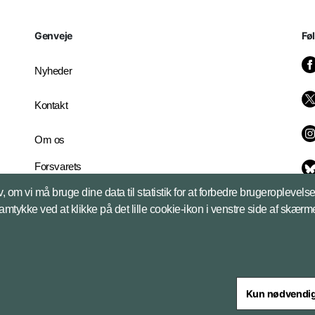
Genveje
Fø
Nyheder
Kontakt
Om os
Forsvarets
Whistleblowerordning
, om vi må bruge dine data til statistik for at forbedre brugeroplevel
English Edition
samtykke ved at klikke på det lille cookie-ikon i venstre side af skærm
Kun nødvendi
steriet