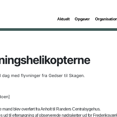
(current)
(current)
(current)
Aktuelt
Opgaver
Organisatio
dningshelikopterne
l dag med flyvninger fra Gedser til Skagen.
doen]
 mand blev overført fra Anholt til Randers Centralsygehus.
ud til eftersøgning af observerede nødraketter ud for Frederiksværk 