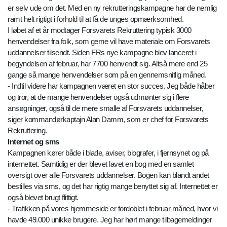
er selv ude om det. Med en ny rekrutteringskampagne har de nemlig
ramt helt rigtigt i forhold til at få de unges opmærksomhed.
I løbet af et år modtager Forsvarets Rekruttering typisk 3000
henvendelser fra folk, som gerne vil have materiale om Forsvarets
uddannelser tilsendt. Siden FRs nye kampagne blev lanceret i
begyndelsen af februar, har 7700 henvendt sig. Altså mere end 25
gange så mange henvendelser som på en gennemsnitlig måned.
- Indtil videre har kampagnen været en stor succes. Jeg både håber
og tror, at de mange henvendelser også udmønter sig i flere
ansøgninger, også til de mere smalle af Forsvarets uddannelser,
siger kommandørkaptajn Alan Damm, som er chef for Forsvarets
Rekruttering.
Internet og sms
Kampagnen kører både i blade, aviser, biografer, i fjernsynet og på
internettet. Samtidig er der blevet lavet en bog med en samlet
oversigt over alle Forsvarets uddannelser. Bogen kan blandt andet
bestilles via sms, og det har rigtig mange benyttet sig af. Internettet er
også blevet brugt flittigt.
- Trafikken på vores hjemmeside er fordoblet i februar måned, hvor vi
havde 49.000 unikke brugere. Jeg har hørt mange tilbagemeldinger